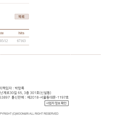
te
hits
05/12
67163