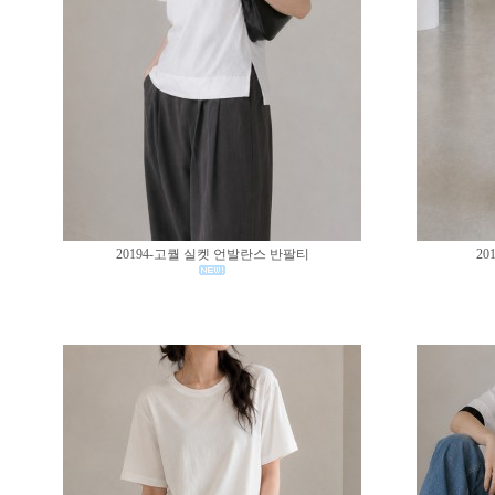
20194-고퀄 실켓 언발란스 반팔티
20