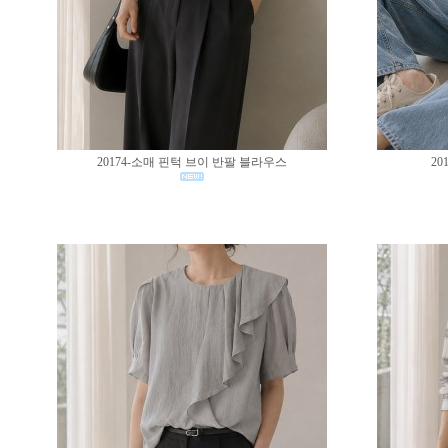
20174-소매 핀턱 브이 반팔 블라우스
20