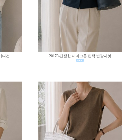
 가디건
20170-단정한 세미크롭 핀턱 반팔자켓