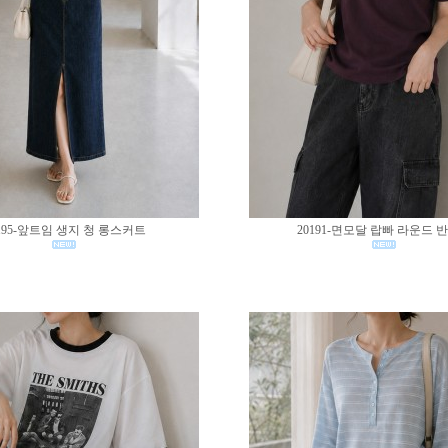
195-앞트임 생지 청 롱스커트
20191-면모달 랍빠 라운드 