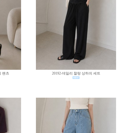
딩 팬츠
20192-데일리 찰랑 상하의 세트