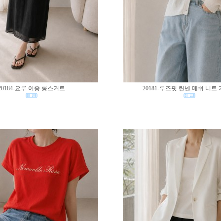
20184-요루 이중 롱스커트
20181-루즈핏 린넨 메쉬 니트