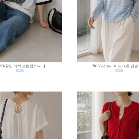
193-끝단 배색 프린팅 박시티
20188-스트라이프 여름 긴팔