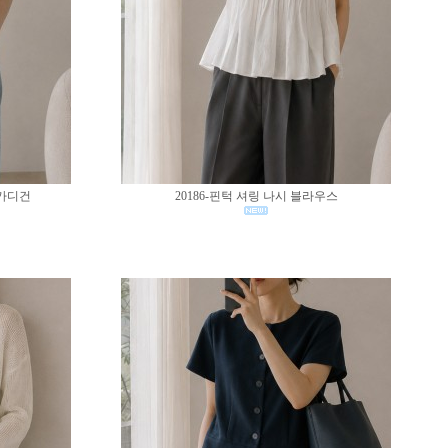
 가디건
20186-핀턱 셔링 나시 블라우스