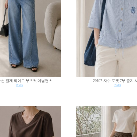
0-사선 절개 와이드 부츠컷 데님팬츠
20197-자수 포켓 7부 줄지 