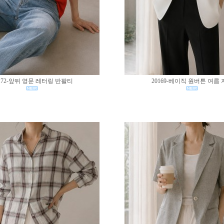
172-앞뒤 영문 레터링 반팔티
20169-베이직 원버튼 여름