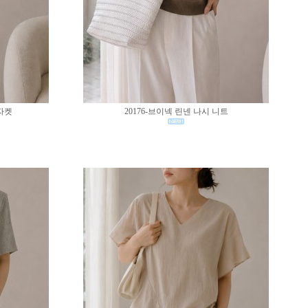
 자켓
20176-브이넥 린넨 나시 니트