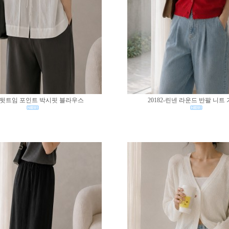
83-뒷트임 포인트 박시핏 블라우스
20182-린넨 라운드 반팔 니트