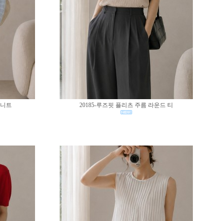
 니트
20185-루즈핏 플리츠 주름 라운드 티