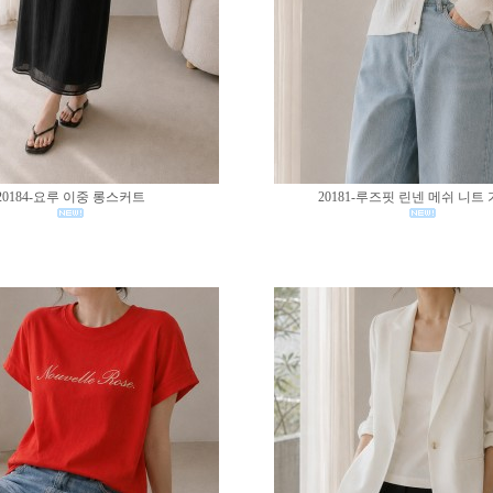
20184-요루 이중 롱스커트
20181-루즈핏 린넨 메쉬 니트