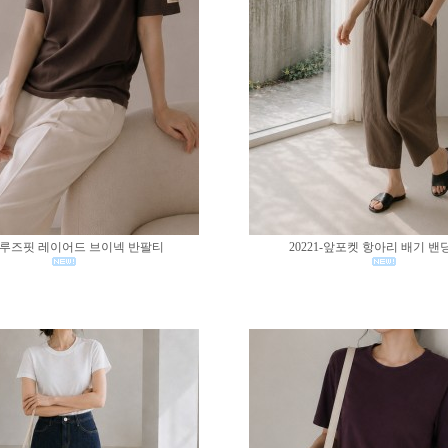
02-루즈핏 레이어드 브이넥 반팔티
20221-앞포켓 항아리 배기 밴