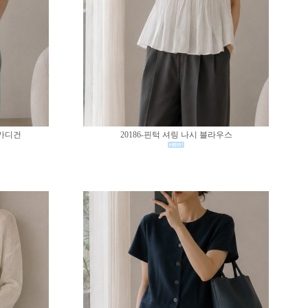
 가디건
20186-핀턱 셔링 나시 블라우스