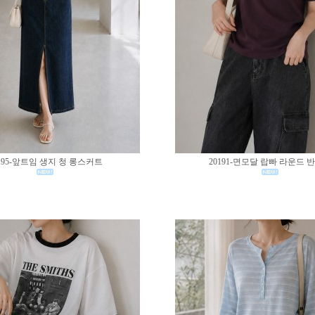
195-앞트임 생지 청 롱스커트
20191-면모달 랍빠 라운드 