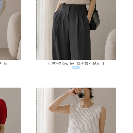
 니트
20185-루즈핏 플리츠 주름 라운드 티