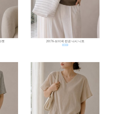
 자켓
20176-브이넥 린넨 나시 니트