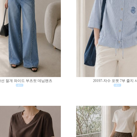
0-사선 절개 와이드 부츠컷 데님팬츠
20197-자수 포켓 7부 줄지 