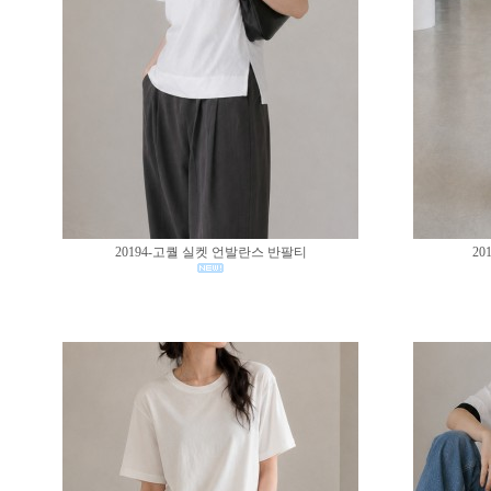
20194-고퀄 실켓 언발란스 반팔티
20