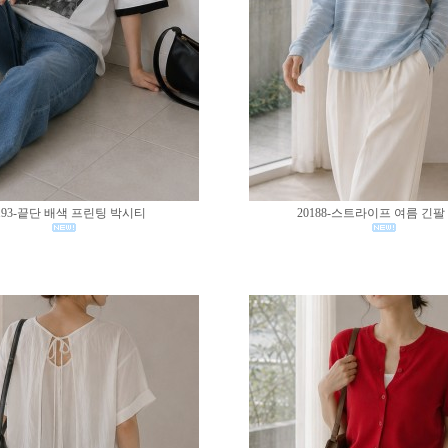
193-끝단 배색 프린팅 박시티
20188-스트라이프 여름 긴팔