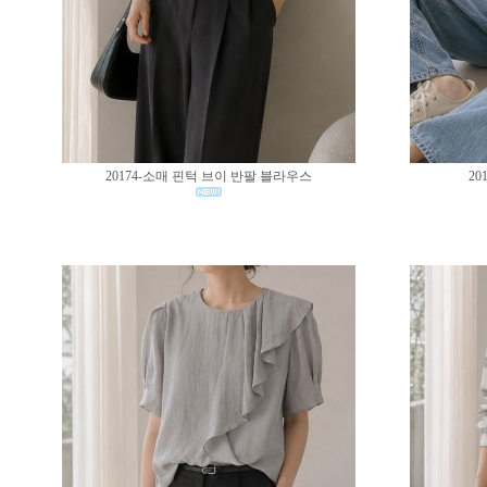
20174-소매 핀턱 브이 반팔 블라우스
20