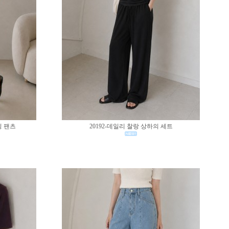
딩 팬츠
20192-데일리 찰랑 상하의 세트