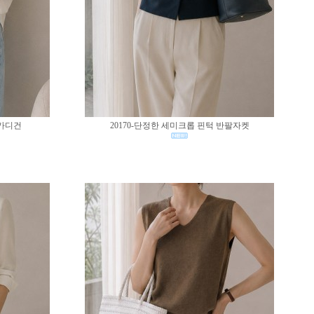
 가디건
20170-단정한 세미크롭 핀턱 반팔자켓