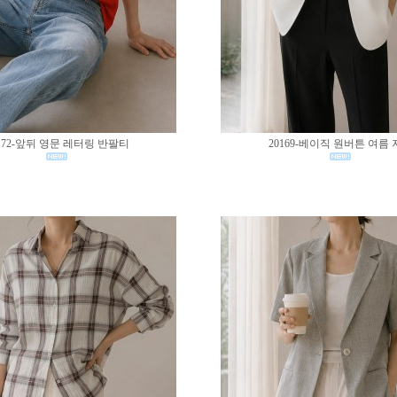
172-앞뒤 영문 레터링 반팔티
20169-베이직 원버튼 여름