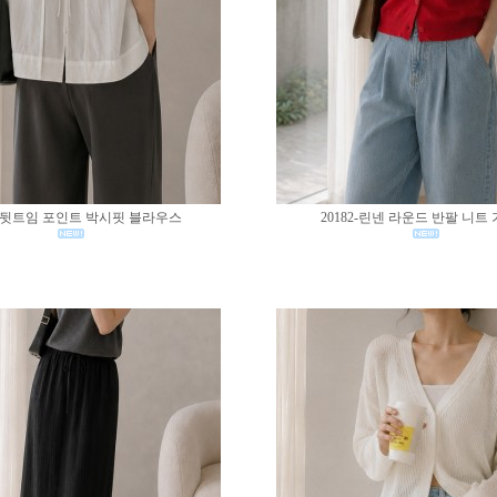
83-뒷트임 포인트 박시핏 블라우스
20182-린넨 라운드 반팔 니트