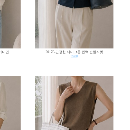
 가디건
20170-단정한 세미크롭 핀턱 반팔자켓