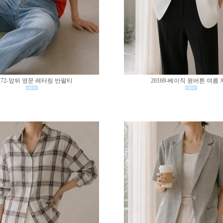
172-앞뒤 영문 레터링 반팔티
20169-베이직 원버튼 여름