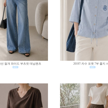
0-사선 절개 와이드 부츠컷 데님팬츠
20197-자수 포켓 7부 줄지 