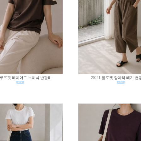
02-루즈핏 레이어드 브이넥 반팔티
20221-앞포켓 항아리 배기 밴