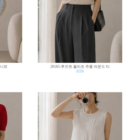
 니트
20185-루즈핏 플리츠 주름 라운드 티