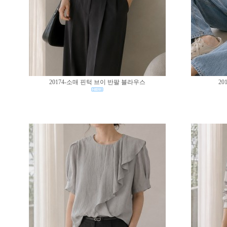
20174-소매 핀턱 브이 반팔 블라우스
20