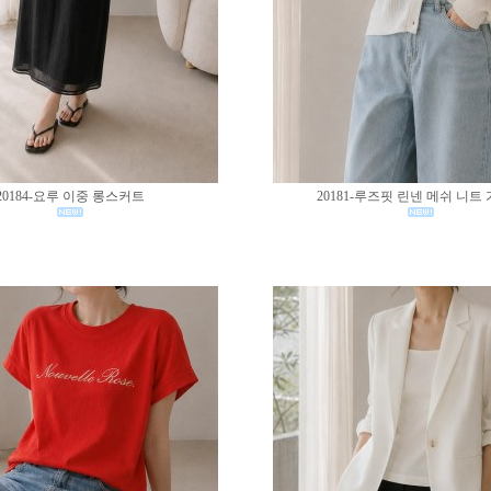
20184-요루 이중 롱스커트
20181-루즈핏 린넨 메쉬 니트