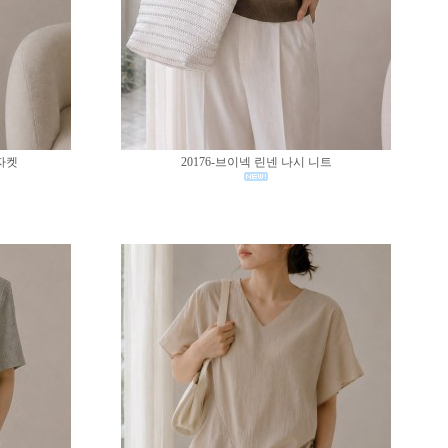
 자켓
20176-브이넥 린넨 나시 니트