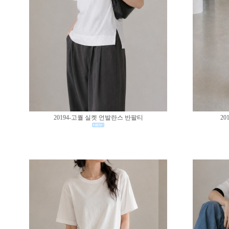
20194-고퀄 실켓 언발란스 반팔티
20