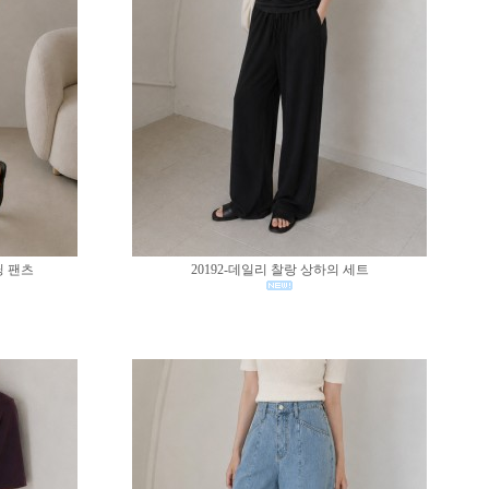
딩 팬츠
20192-데일리 찰랑 상하의 세트