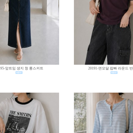
195-앞트임 생지 청 롱스커트
20191-면모달 랍빠 라운드 