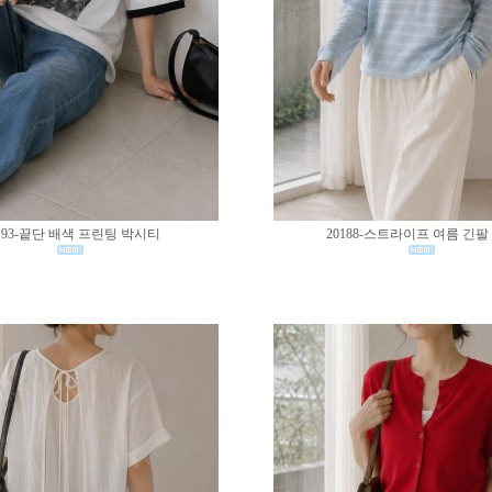
193-끝단 배색 프린팅 박시티
20188-스트라이프 여름 긴팔