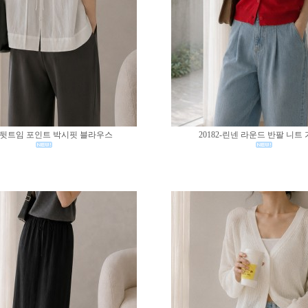
83-뒷트임 포인트 박시핏 블라우스
20182-린넨 라운드 반팔 니트