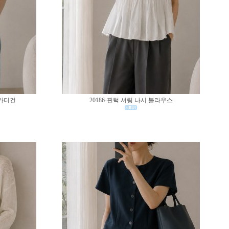
 가디건
20186-핀턱 셔링 나시 블라우스