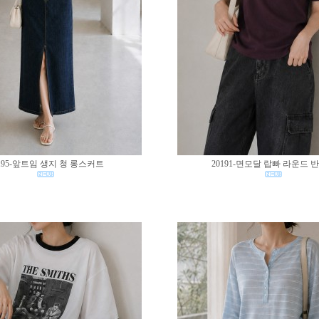
195-앞트임 생지 청 롱스커트
20191-면모달 랍빠 라운드 