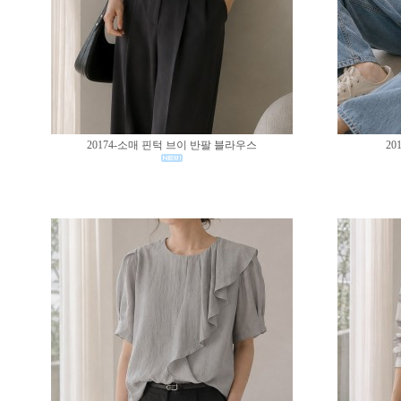
20174-소매 핀턱 브이 반팔 블라우스
20