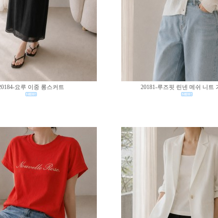
20184-요루 이중 롱스커트
20181-루즈핏 린넨 메쉬 니트