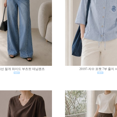
0-사선 절개 와이드 부츠컷 데님팬츠
20197-자수 포켓 7부 줄지 