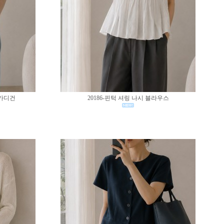
 가디건
20186-핀턱 셔링 나시 블라우스