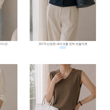
 가디건
20170-단정한 세미크롭 핀턱 반팔자켓