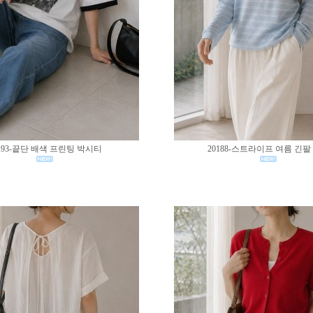
193-끝단 배색 프린팅 박시티
20188-스트라이프 여름 긴팔