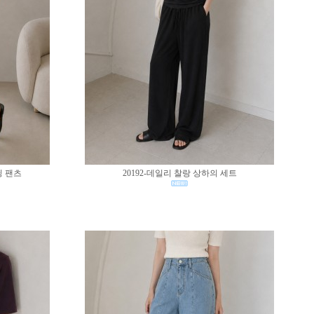
딩 팬츠
20192-데일리 찰랑 상하의 세트