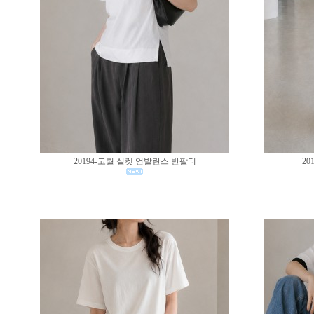
20194-고퀄 실켓 언발란스 반팔티
20