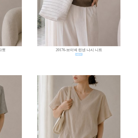
 자켓
20176-브이넥 린넨 나시 니트