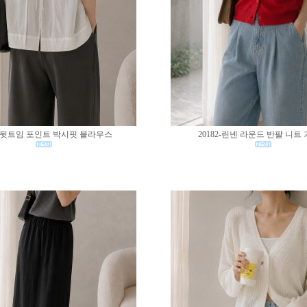
83-뒷트임 포인트 박시핏 블라우스
20182-린넨 라운드 반팔 니트