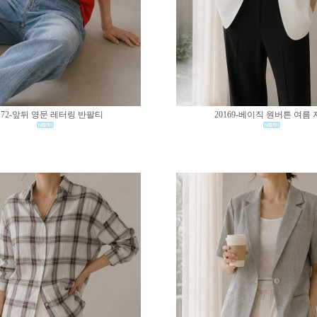
172-앞뒤 영문 레터링 반팔티
20169-베이직 원버튼 여름