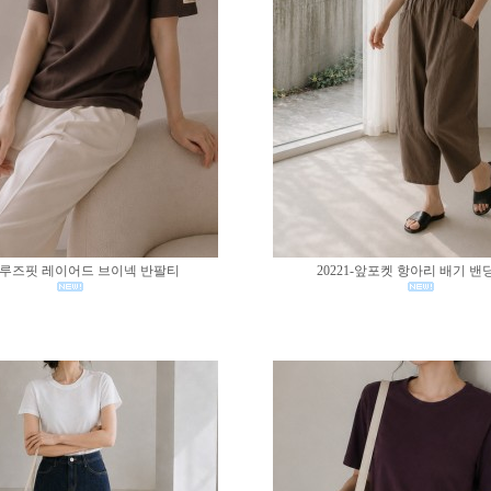
02-루즈핏 레이어드 브이넥 반팔티
20221-앞포켓 항아리 배기 밴