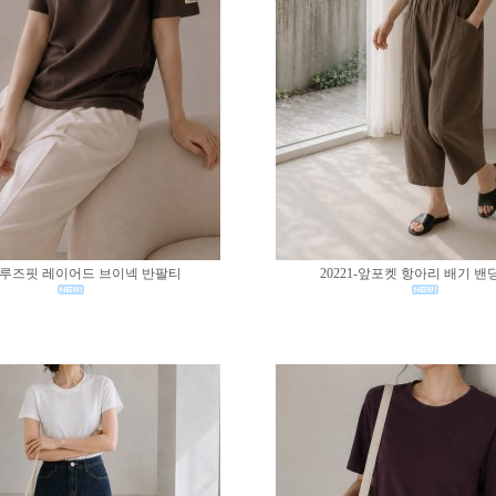
02-루즈핏 레이어드 브이넥 반팔티
20221-앞포켓 항아리 배기 밴