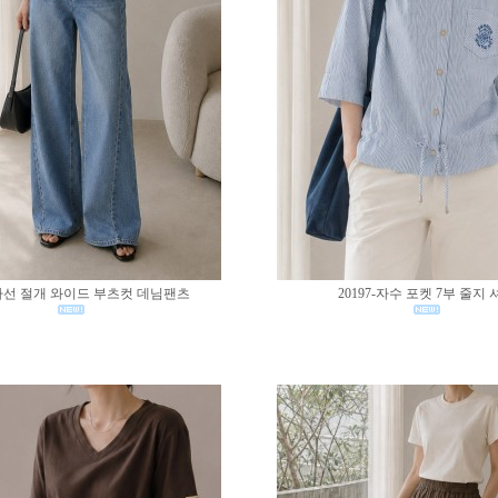
0-사선 절개 와이드 부츠컷 데님팬츠
20197-자수 포켓 7부 줄지 