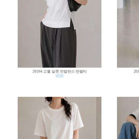
20194-고퀄 실켓 언발란스 반팔티
20