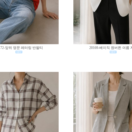
172-앞뒤 영문 레터링 반팔티
20169-베이직 원버튼 여름