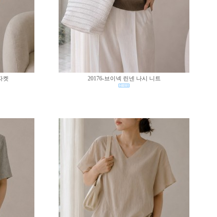
 자켓
20176-브이넥 린넨 나시 니트