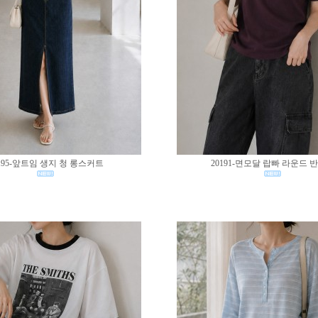
195-앞트임 생지 청 롱스커트
20191-면모달 랍빠 라운드 