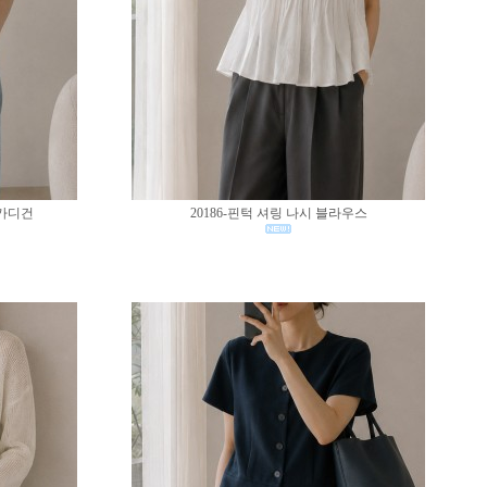
 가디건
20186-핀턱 셔링 나시 블라우스