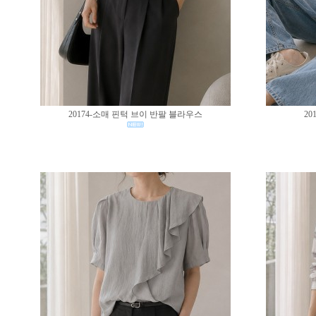
20174-소매 핀턱 브이 반팔 블라우스
20