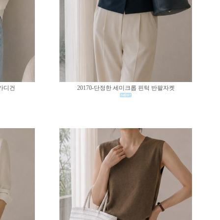
 가디건
20170-단정한 세미크롭 핀턱 반팔자켓