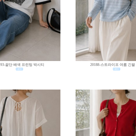
193-끝단 배색 프린팅 박시티
20188-스트라이프 여름 긴팔