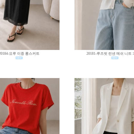
20184-요루 이중 롱스커트
20181-루즈핏 린넨 메쉬 니트