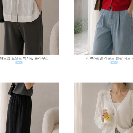
83-뒷트임 포인트 박시핏 블라우스
20182-린넨 라운드 반팔 니트