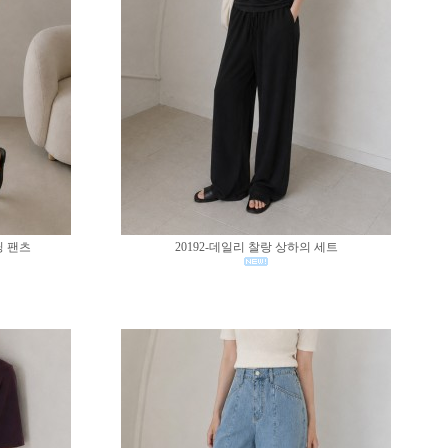
딩 팬츠
20192-데일리 찰랑 상하의 세트