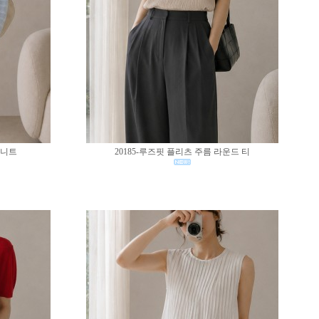
 니트
20185-루즈핏 플리츠 주름 라운드 티