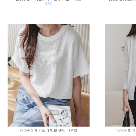
19554-썸머 가오리 반팔 밴딩 티셔츠
19565-쿨