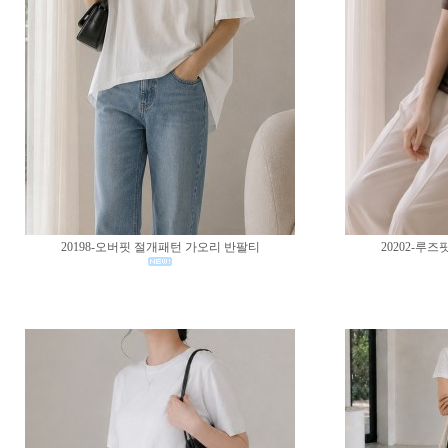
20198-오버핏 절개패턴 가오리 반팔티
20202-루