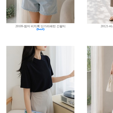
20109-썸머 비치룩 단가라패턴 긴팔티
20121