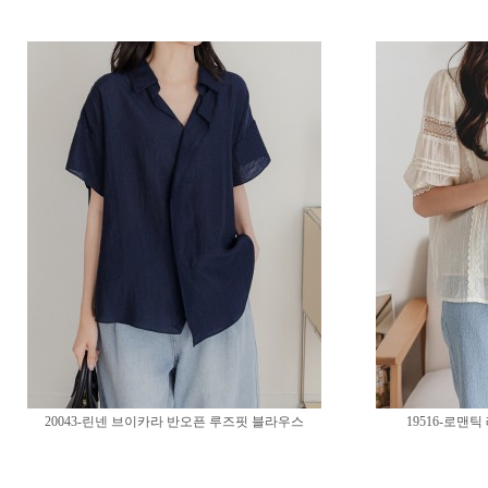
20043-린넨 브이카라 반오픈 루즈핏 블라우스
19516-로맨