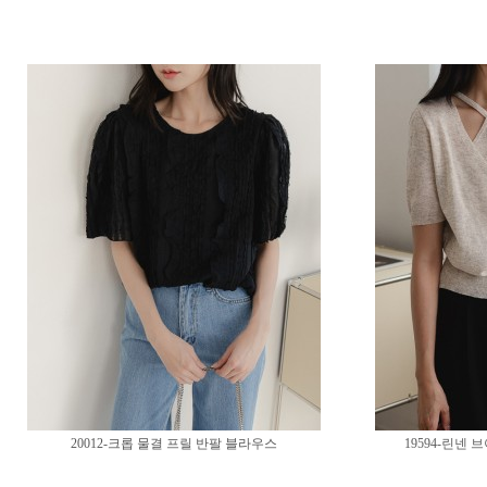
20012-크롭 물결 프릴 반팔 블라우스
19594-린넨