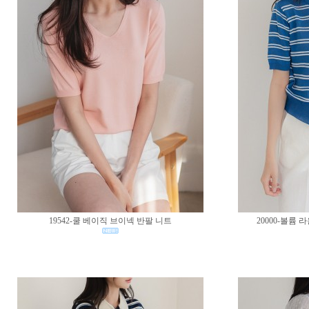
19542-쿨 베이직 브이넥 반팔 니트
20000-볼륨