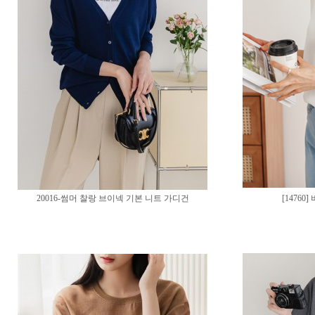
20016-썸머 찰랑 브이넥 기본 니트 가디건
[1476