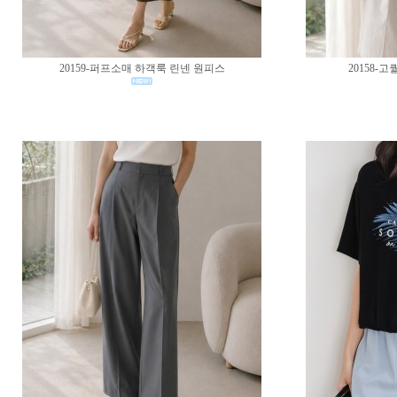
20159-퍼프소매 하객룩 린넨 원피스
20158-