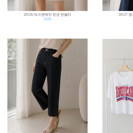
20126-믹스앤매치 린넨 반팔티
20127