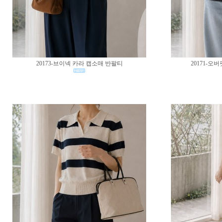
20173-브이넥 카라 캡소매 반팔티
20171-오