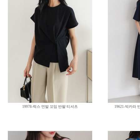
19978-럭스 언발 꼬임 반팔 티셔츠
19621-빅카라