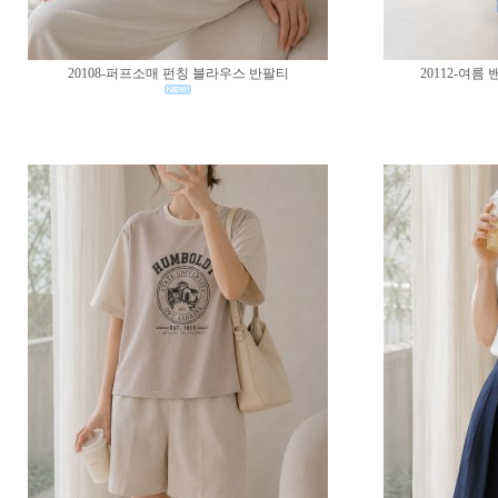
20108-퍼프소매 펀칭 블라우스 반팔티
20112-여름