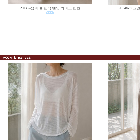
20147-썸머 쿨 핀턱 밴딩 와이드 팬츠
20148-피