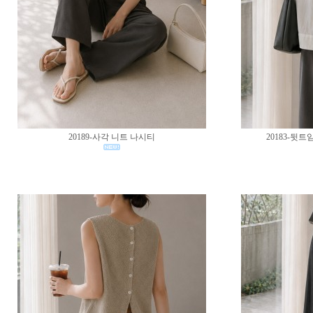
20189-사각 니트 나시티
20183-뒷