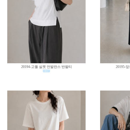
20194-고퀄 실켓 언발란스 반팔티
20195