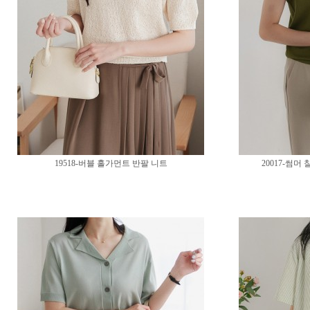
19518-버블 홀가먼트 반팔 니트
20017-썸머