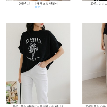
20107-캔디 나염 루즈핏 반팔티
20071-린
20101-쿨링 카멜리아 루즈핏 반팔 티셔츠
20098-쿨링 스