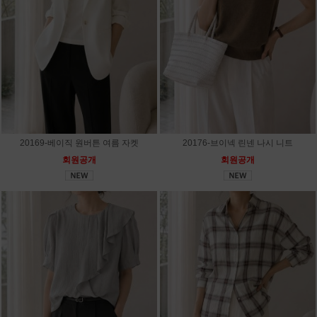
20169-베이직 원버튼 여름 자켓
20176-브이넥 린넨 나시 니트
회원공개
회원공개