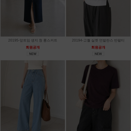
20195-앞트임 생지 청 롱스커트
20194-고퀄 실켓 언발란스 반팔티
회원공개
회원공개