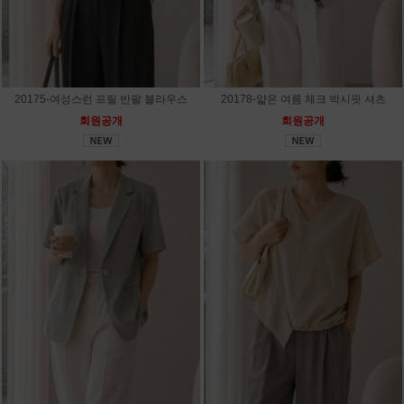
20175-여성스런 프릴 반팔 블라우스
20178-얇은 여름 체크 박시핏 셔츠
회원공개
회원공개