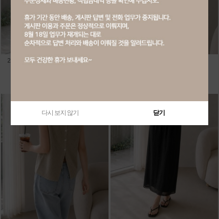
20182-린넨 라운드 반팔 니트 가디건
20186-핀턱 셔링 나시 블라우스
회원공개
회원공개
다시 보지 않기
닫기