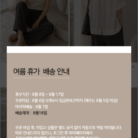
20189-사각 니트 나시티
20183-뒷트임 포인트 박시핏 블라우스
회원공개
회원공개