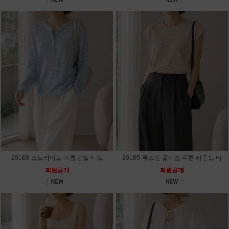
20188-스트라이프 여름 긴팔 니트
20185-루즈핏 플리츠 주름 라운드 티
회원공개
회원공개