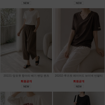
20221-앞포켓 항아리 배기 밴딩 팬츠
20202-루즈핏 레이어드 브이넥 반팔티
회원공개
회원공개