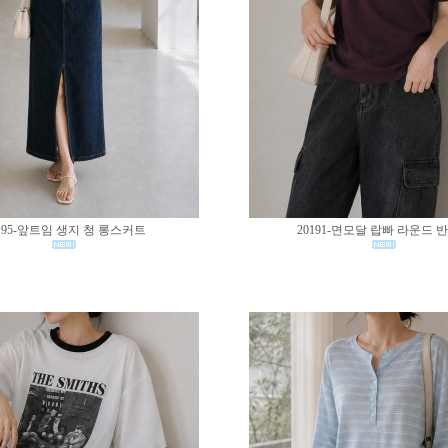
195-앞트임 생지 청 롱스커트
20191-면모달 랍빠 라운드 