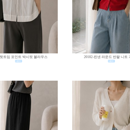
83-뒷트임 포인트 박시핏 블라우스
20182-린넨 라운드 반팔 니트