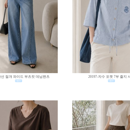
0-사선 절개 와이드 부츠컷 데님팬츠
20197-자수 포켓 7부 줄지 