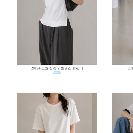
20194-고퀄 실켓 언발란스 반팔티
20