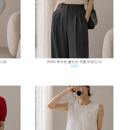
 니트
20185-루즈핏 플리츠 주름 라운드 티