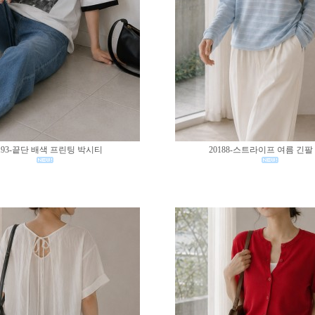
193-끝단 배색 프린팅 박시티
20188-스트라이프 여름 긴팔