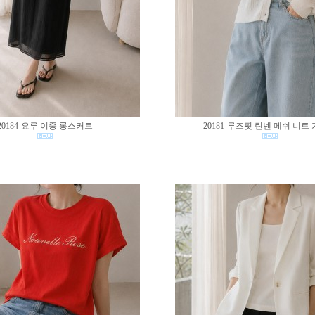
20184-요루 이중 롱스커트
20181-루즈핏 린넨 메쉬 니트