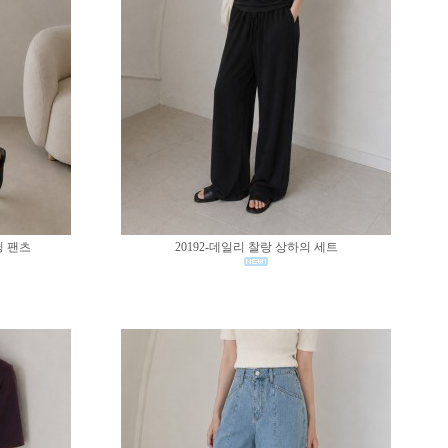
딩 팬츠
20192-데일리 찰랑 상하의 세트