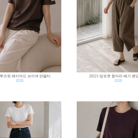
02-루즈핏 레이어드 브이넥 반팔티
20221-앞포켓 항아리 배기 밴