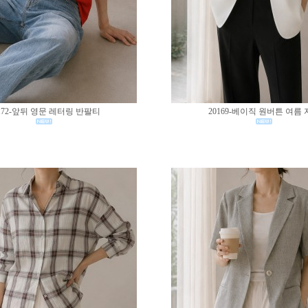
172-앞뒤 영문 레터링 반팔티
20169-베이직 원버튼 여름