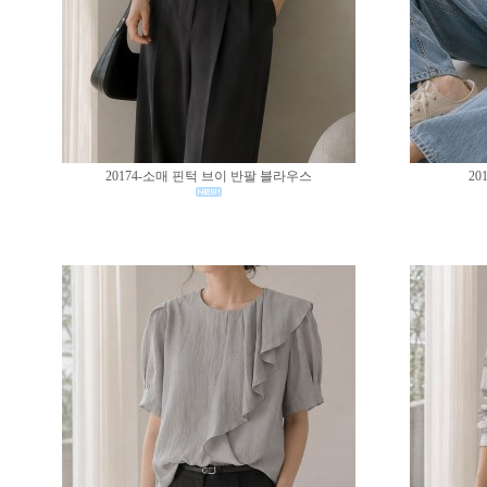
20174-소매 핀턱 브이 반팔 블라우스
20