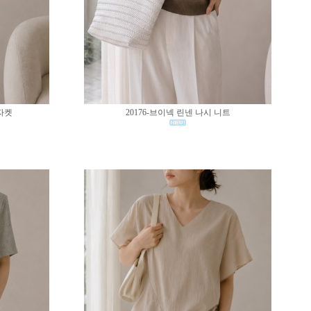
 자켓
20176-브이넥 린넨 나시 니트