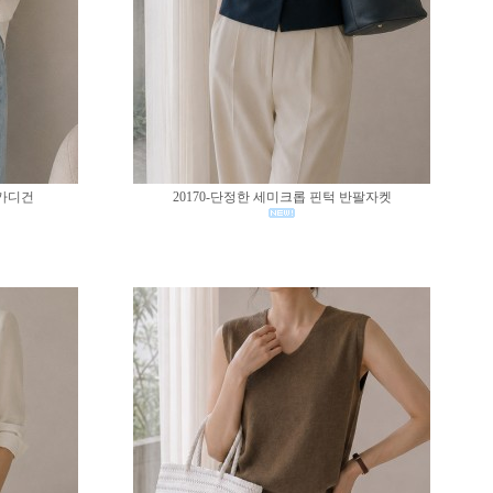
 가디건
20170-단정한 세미크롭 핀턱 반팔자켓