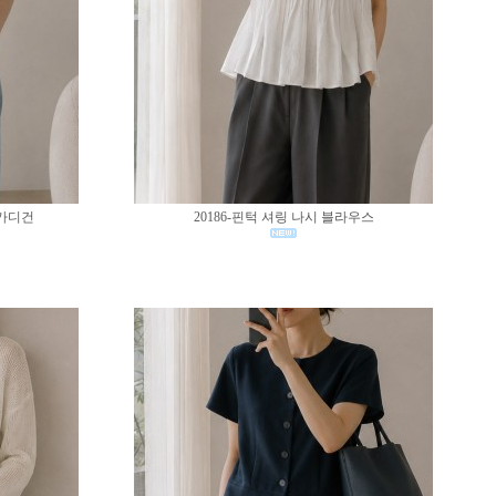
 가디건
20186-핀턱 셔링 나시 블라우스