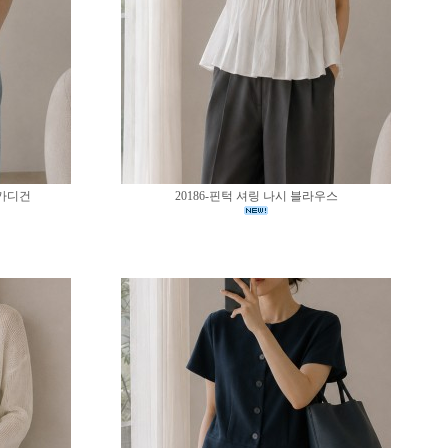
 가디건
20186-핀턱 셔링 나시 블라우스