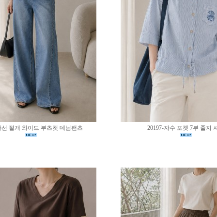
0-사선 절개 와이드 부츠컷 데님팬츠
20197-자수 포켓 7부 줄지 