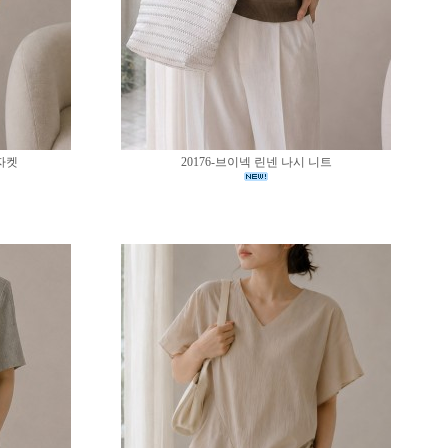
 자켓
20176-브이넥 린넨 나시 니트