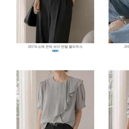
20174-소매 핀턱 브이 반팔 블라우스
20