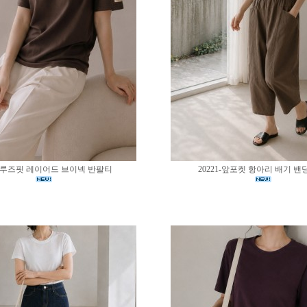
02-루즈핏 레이어드 브이넥 반팔티
20221-앞포켓 항아리 배기 밴