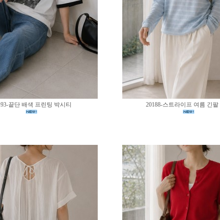
193-끝단 배색 프린팅 박시티
20188-스트라이프 여름 긴팔