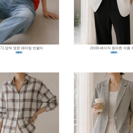
172-앞뒤 영문 레터링 반팔티
20169-베이직 원버튼 여름