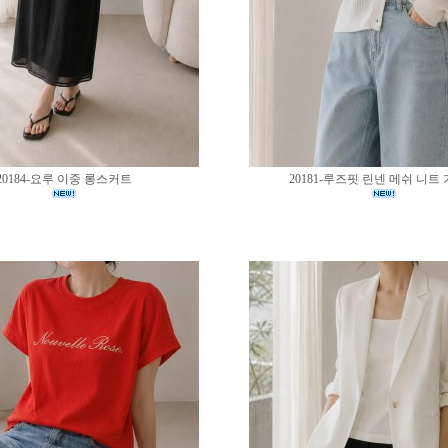
20184-요루 이중 롱스커트
20181-루즈핏 린넨 메쉬 니트