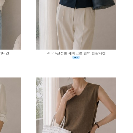
 가디건
20170-단정한 세미크롭 핀턱 반팔자켓