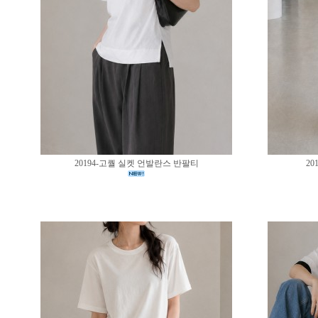
20194-고퀄 실켓 언발란스 반팔티
20