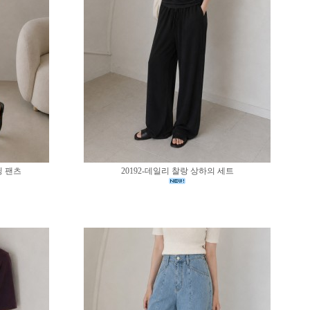
딩 팬츠
20192-데일리 찰랑 상하의 세트