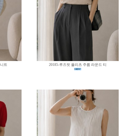
 니트
20185-루즈핏 플리츠 주름 라운드 티