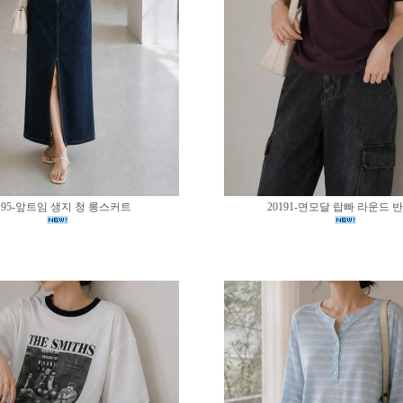
195-앞트임 생지 청 롱스커트
20191-면모달 랍빠 라운드 