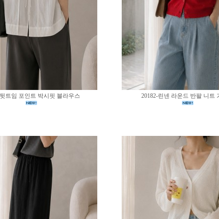
83-뒷트임 포인트 박시핏 블라우스
20182-린넨 라운드 반팔 니트