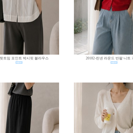
83-뒷트임 포인트 박시핏 블라우스
20182-린넨 라운드 반팔 니트