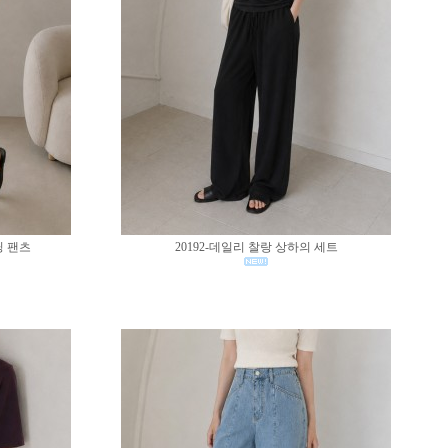
딩 팬츠
20192-데일리 찰랑 상하의 세트