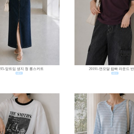
195-앞트임 생지 청 롱스커트
20191-면모달 랍빠 라운드 