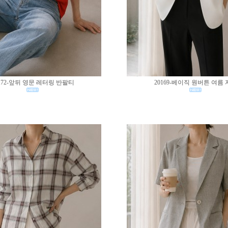
172-앞뒤 영문 레터링 반팔티
20169-베이직 원버튼 여름