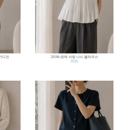
 가디건
20186-핀턱 셔링 나시 블라우스