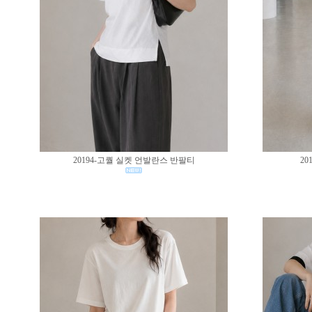
20194-고퀄 실켓 언발란스 반팔티
20