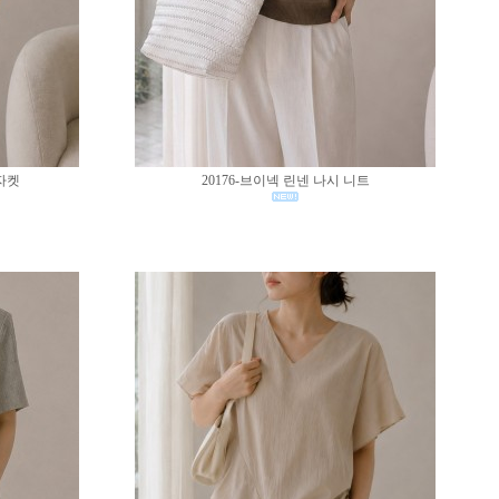
 자켓
20176-브이넥 린넨 나시 니트