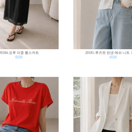
20184-요루 이중 롱스커트
20181-루즈핏 린넨 메쉬 니트