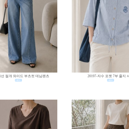
0-사선 절개 와이드 부츠컷 데님팬츠
20197-자수 포켓 7부 줄지 