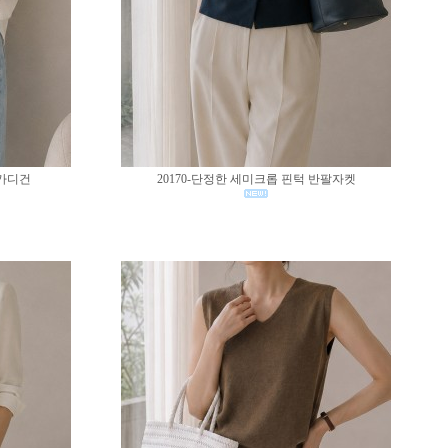
 가디건
20170-단정한 세미크롭 핀턱 반팔자켓