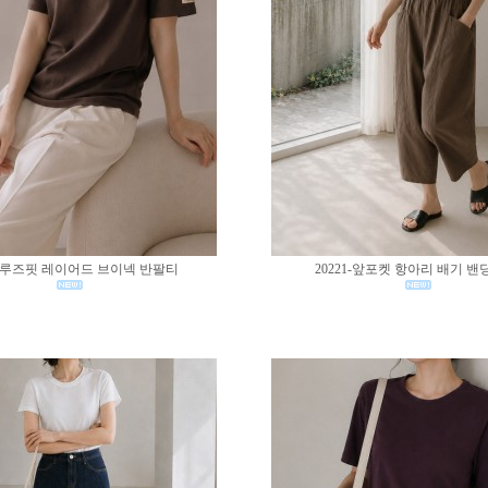
02-루즈핏 레이어드 브이넥 반팔티
20221-앞포켓 항아리 배기 밴