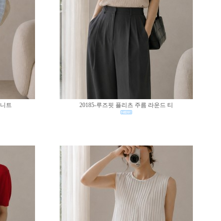
 니트
20185-루즈핏 플리츠 주름 라운드 티