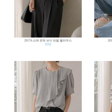
20174-소매 핀턱 브이 반팔 블라우스
20