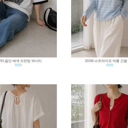
193-끝단 배색 프린팅 박시티
20188-스트라이프 여름 긴팔