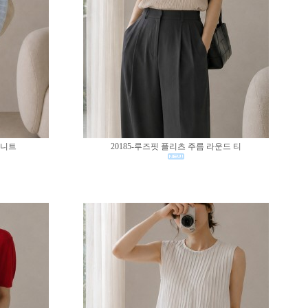
 니트
20185-루즈핏 플리츠 주름 라운드 티