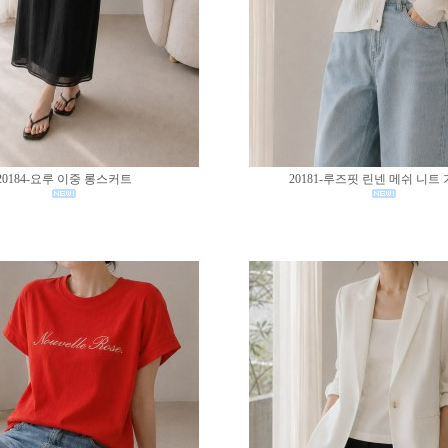
20184-요루 이중 롱스커트
20181-루즈핏 린넨 메쉬 니트