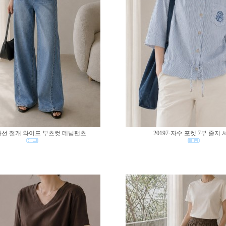
0-사선 절개 와이드 부츠컷 데님팬츠
20197-자수 포켓 7부 줄지 