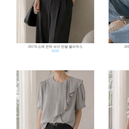
20174-소매 핀턱 브이 반팔 블라우스
20