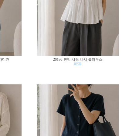
 가디건
20186-핀턱 셔링 나시 블라우스