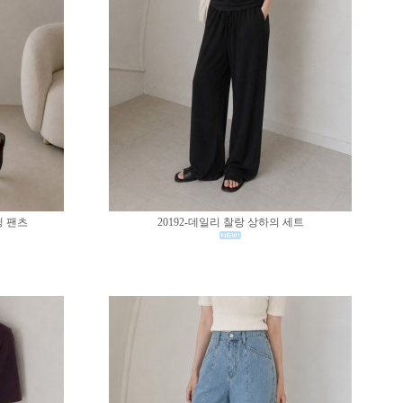
딩 팬츠
20192-데일리 찰랑 상하의 세트