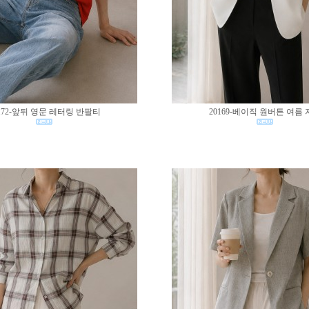
172-앞뒤 영문 레터링 반팔티
20169-베이직 원버튼 여름