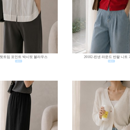
83-뒷트임 포인트 박시핏 블라우스
20182-린넨 라운드 반팔 니트