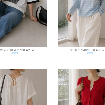
193-끝단 배색 프린팅 박시티
20188-스트라이프 여름 긴팔