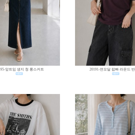
195-앞트임 생지 청 롱스커트
20191-면모달 랍빠 라운드 