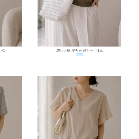
 자켓
20176-브이넥 린넨 나시 니트