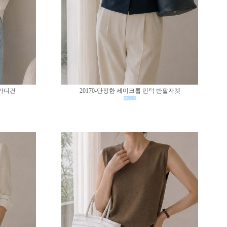
 가디건
20170-단정한 세미크롭 핀턱 반팔자켓