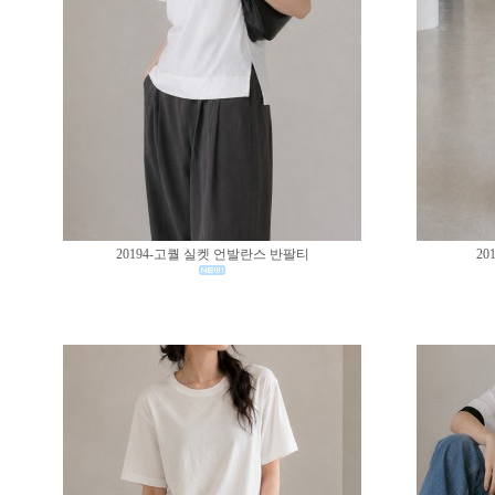
20194-고퀄 실켓 언발란스 반팔티
20