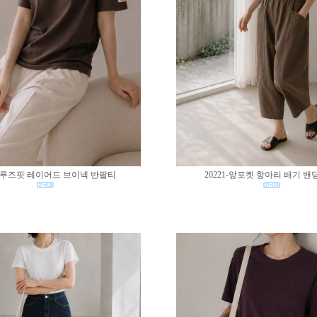
02-루즈핏 레이어드 브이넥 반팔티
20221-앞포켓 항아리 배기 밴