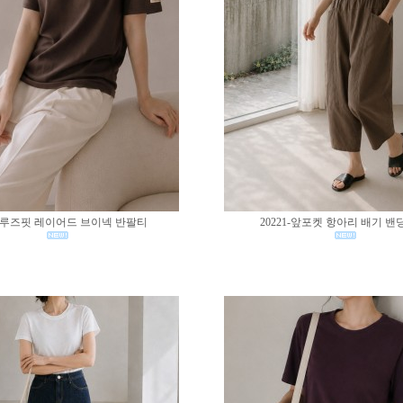
02-루즈핏 레이어드 브이넥 반팔티
20221-앞포켓 항아리 배기 밴