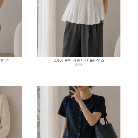
 가디건
20186-핀턱 셔링 나시 블라우스