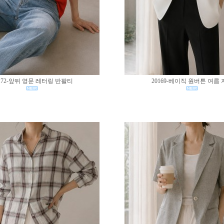
172-앞뒤 영문 레터링 반팔티
20169-베이직 원버튼 여름