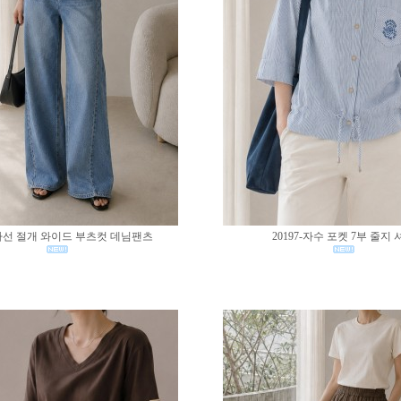
0-사선 절개 와이드 부츠컷 데님팬츠
20197-자수 포켓 7부 줄지 