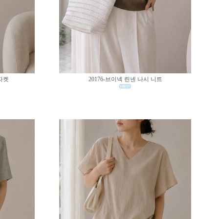
 자켓
20176-브이넥 린넨 나시 니트