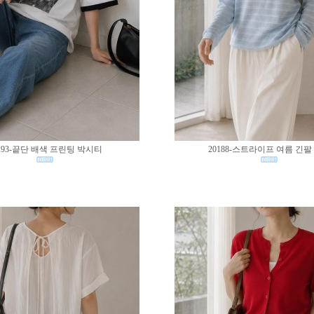
193-끝단 배색 프린팅 박시티
20188-스트라이프 여름 긴팔