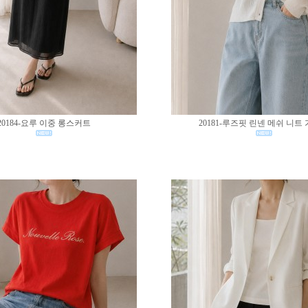
20184-요루 이중 롱스커트
20181-루즈핏 린넨 메쉬 니트