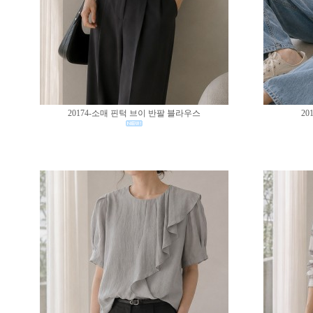
20174-소매 핀턱 브이 반팔 블라우스
20