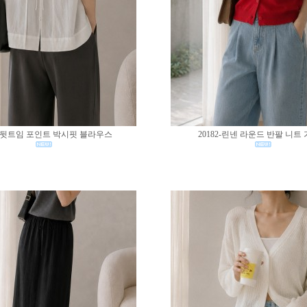
83-뒷트임 포인트 박시핏 블라우스
20182-린넨 라운드 반팔 니트