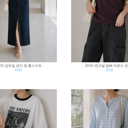
195-앞트임 생지 청 롱스커트
20191-면모달 랍빠 라운드 