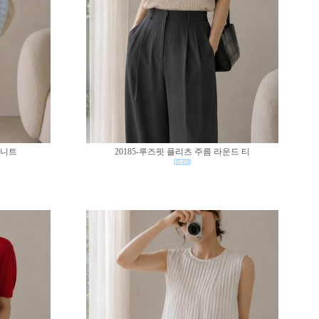
 니트
20185-루즈핏 플리츠 주름 라운드 티