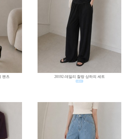
딩 팬츠
20192-데일리 찰랑 상하의 세트