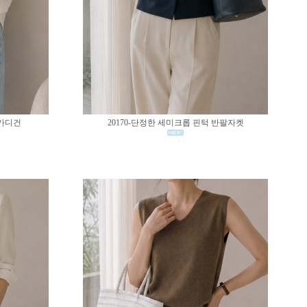
 가디건
20170-단정한 세미크롭 핀턱 반팔자켓