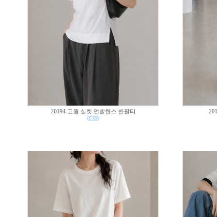
20194-고퀄 실켓 언발란스 반팔티
20