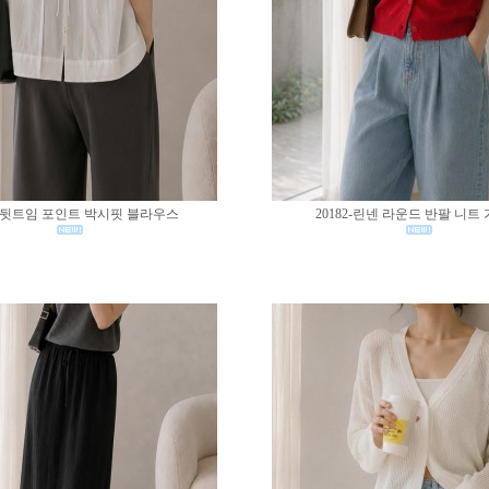
83-뒷트임 포인트 박시핏 블라우스
20182-린넨 라운드 반팔 니트