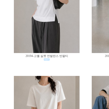
20194-고퀄 실켓 언발란스 반팔티
20