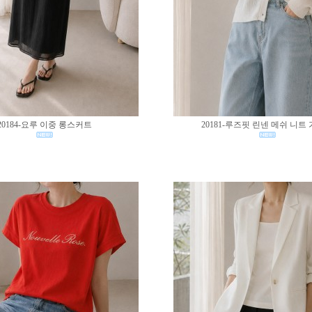
20184-요루 이중 롱스커트
20181-루즈핏 린넨 메쉬 니트