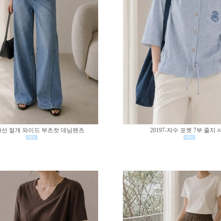
0-사선 절개 와이드 부츠컷 데님팬츠
20197-자수 포켓 7부 줄지 