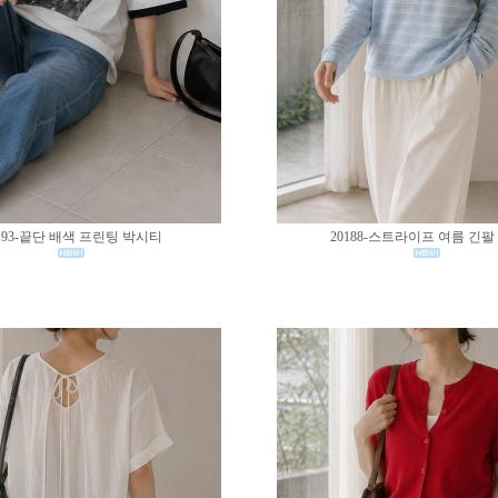
193-끝단 배색 프린팅 박시티
20188-스트라이프 여름 긴팔