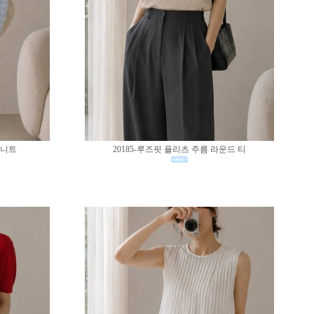
 니트
20185-루즈핏 플리츠 주름 라운드 티