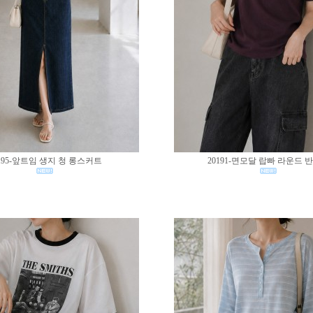
195-앞트임 생지 청 롱스커트
20191-면모달 랍빠 라운드 