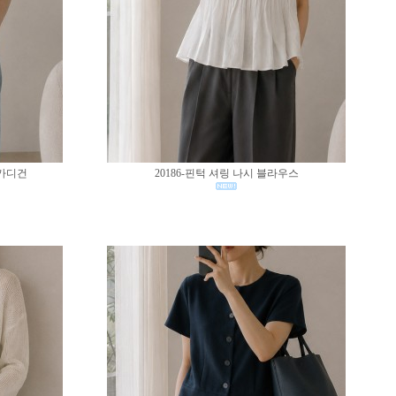
 가디건
20186-핀턱 셔링 나시 블라우스