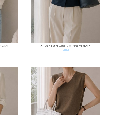
 가디건
20170-단정한 세미크롭 핀턱 반팔자켓