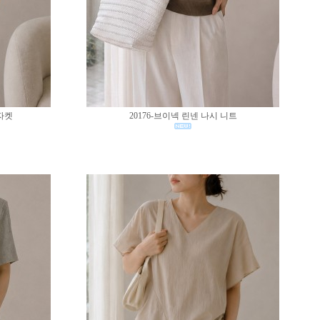
 자켓
20176-브이넥 린넨 나시 니트