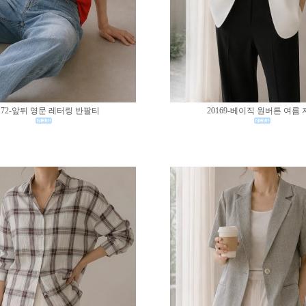
172-앞뒤 영문 레터링 반팔티
20169-베이직 원버튼 여름