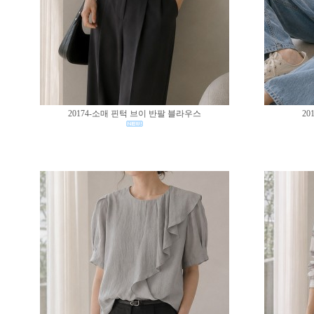
20174-소매 핀턱 브이 반팔 블라우스
20