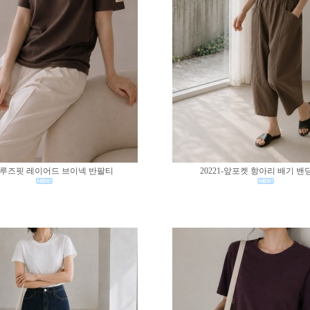
02-루즈핏 레이어드 브이넥 반팔티
20221-앞포켓 항아리 배기 밴