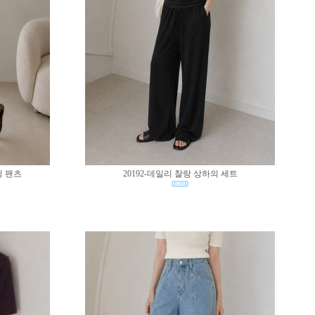
딩 팬츠
20192-데일리 찰랑 상하의 세트