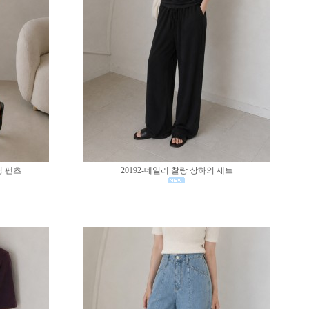
딩 팬츠
20192-데일리 찰랑 상하의 세트