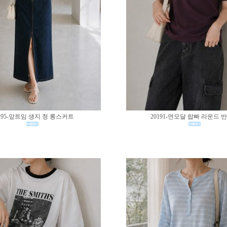
195-앞트임 생지 청 롱스커트
20191-면모달 랍빠 라운드 