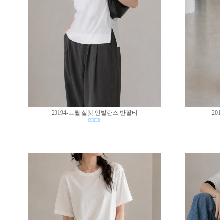
20194-고퀄 실켓 언발란스 반팔티
20