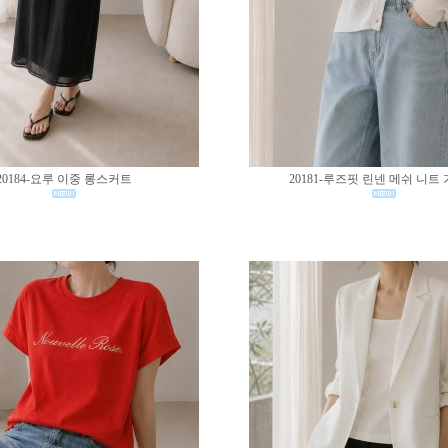
20184-요루 이중 롱스커트
20181-루즈핏 린넨 메쉬 니트