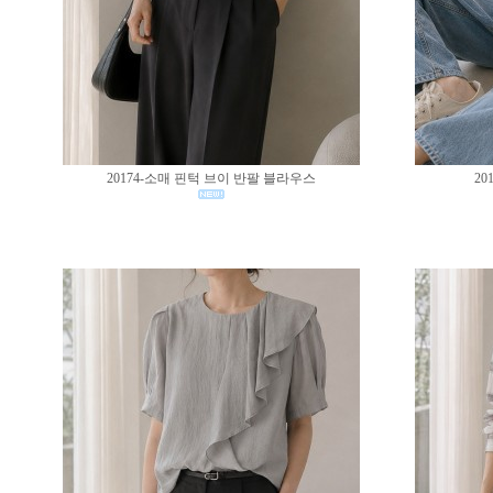
20174-소매 핀턱 브이 반팔 블라우스
20