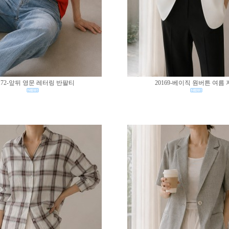
172-앞뒤 영문 레터링 반팔티
20169-베이직 원버튼 여름