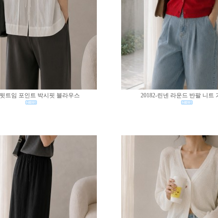
83-뒷트임 포인트 박시핏 블라우스
20182-린넨 라운드 반팔 니트