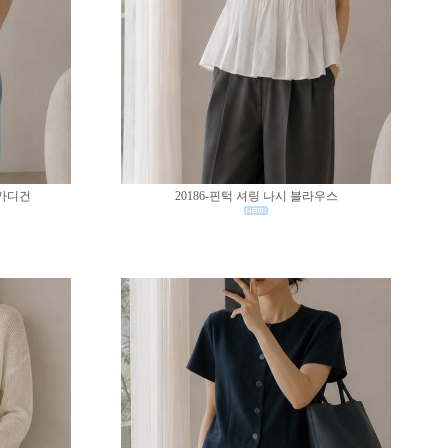
 가디건
20186-핀턱 셔링 나시 블라우스