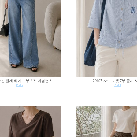
0-사선 절개 와이드 부츠컷 데님팬츠
20197-자수 포켓 7부 줄지 