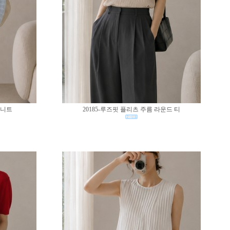
 니트
20185-루즈핏 플리츠 주름 라운드 티