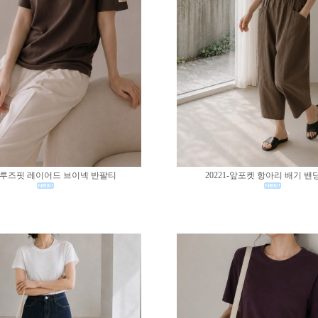
02-루즈핏 레이어드 브이넥 반팔티
20221-앞포켓 항아리 배기 밴