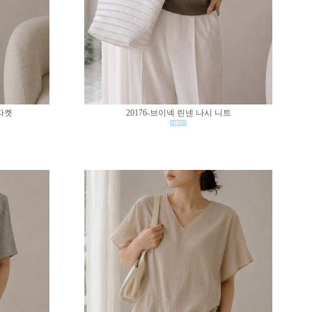
 자켓
20176-브이넥 린넨 나시 니트