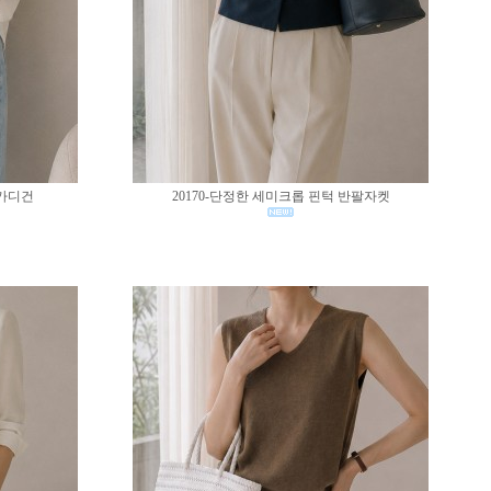
 가디건
20170-단정한 세미크롭 핀턱 반팔자켓