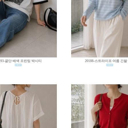
193-끝단 배색 프린팅 박시티
20188-스트라이프 여름 긴팔