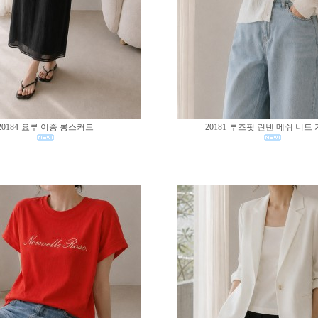
20184-요루 이중 롱스커트
20181-루즈핏 린넨 메쉬 니트