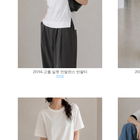
20194-고퀄 실켓 언발란스 반팔티
20