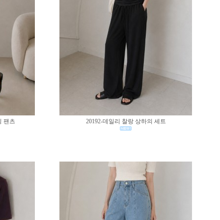
딩 팬츠
20192-데일리 찰랑 상하의 세트