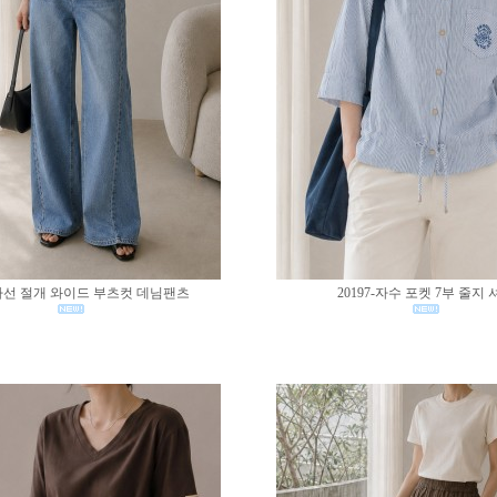
0-사선 절개 와이드 부츠컷 데님팬츠
20197-자수 포켓 7부 줄지 