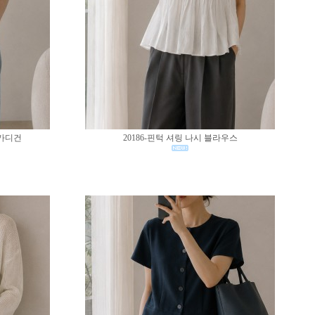
 가디건
20186-핀턱 셔링 나시 블라우스