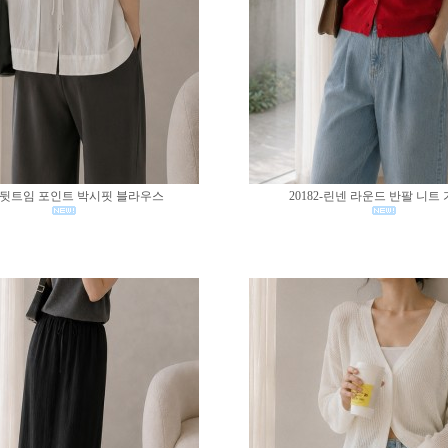
83-뒷트임 포인트 박시핏 블라우스
20182-린넨 라운드 반팔 니트