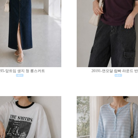
195-앞트임 생지 청 롱스커트
20191-면모달 랍빠 라운드 