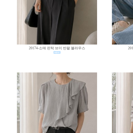
20174-소매 핀턱 브이 반팔 블라우스
20