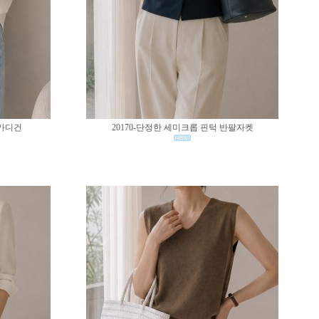
 가디건
20170-단정한 세미크롭 핀턱 반팔자켓