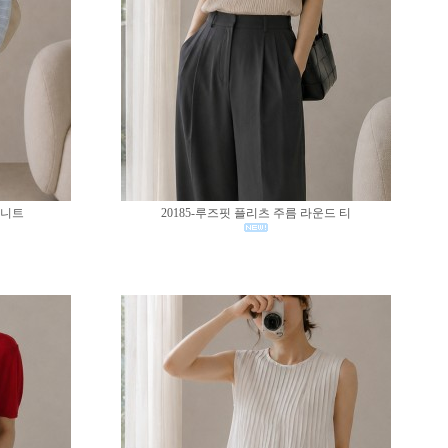
 니트
20185-루즈핏 플리츠 주름 라운드 티