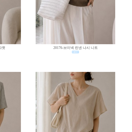
 자켓
20176-브이넥 린넨 나시 니트