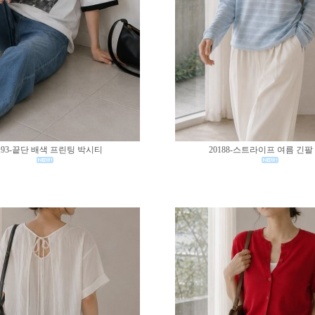
193-끝단 배색 프린팅 박시티
20188-스트라이프 여름 긴팔