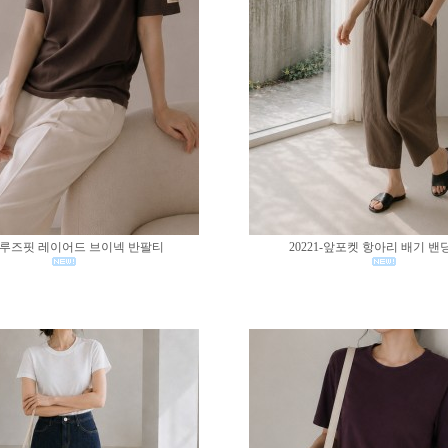
02-루즈핏 레이어드 브이넥 반팔티
20221-앞포켓 항아리 배기 밴