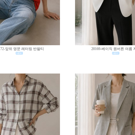
172-앞뒤 영문 레터링 반팔티
20169-베이직 원버튼 여름