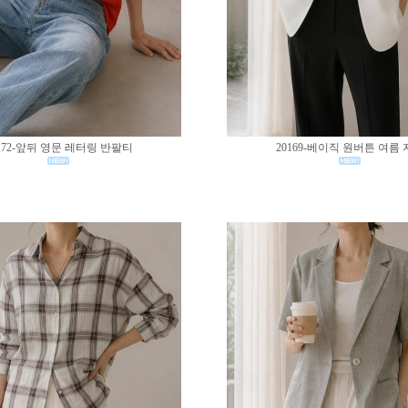
172-앞뒤 영문 레터링 반팔티
20169-베이직 원버튼 여름