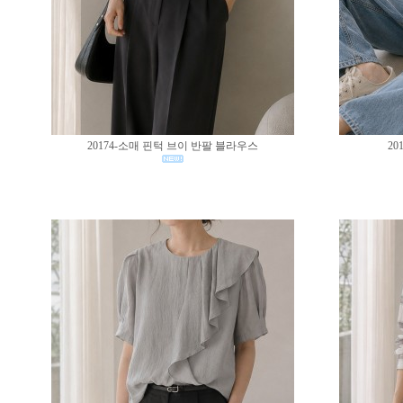
20174-소매 핀턱 브이 반팔 블라우스
20