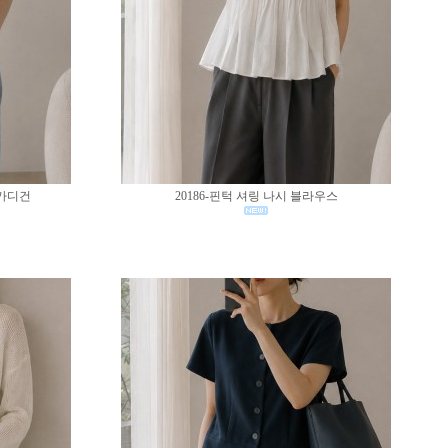
 가디건
20186-핀턱 셔링 나시 블라우스