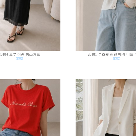
20184-요루 이중 롱스커트
20181-루즈핏 린넨 메쉬 니트