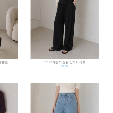
딩 팬츠
20192-데일리 찰랑 상하의 세트