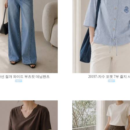
0-사선 절개 와이드 부츠컷 데님팬츠
20197-자수 포켓 7부 줄지 