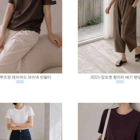
02-루즈핏 레이어드 브이넥 반팔티
20221-앞포켓 항아리 배기 밴