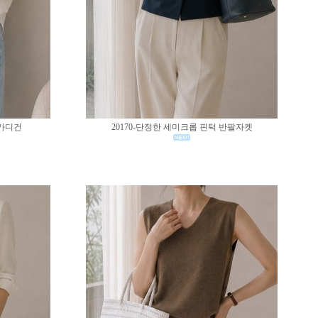
 가디건
20170-단정한 세미크롭 핀턱 반팔자켓