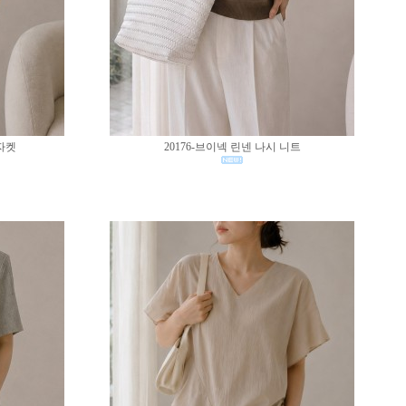
 자켓
20176-브이넥 린넨 나시 니트