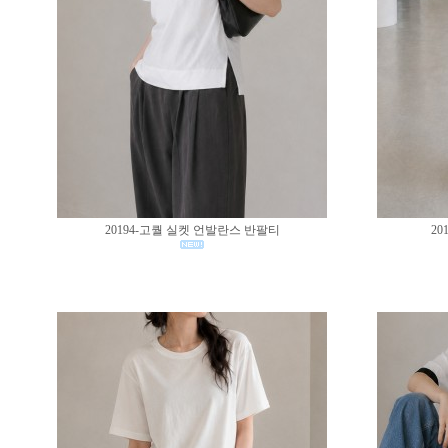
20194-고퀄 실켓 언발란스 반팔티
20