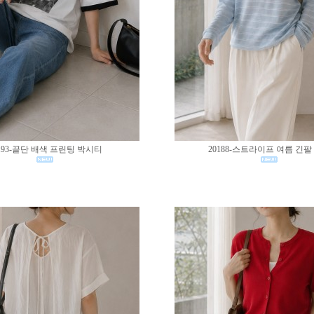
193-끝단 배색 프린팅 박시티
20188-스트라이프 여름 긴팔