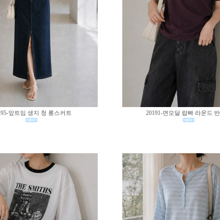
195-앞트임 생지 청 롱스커트
20191-면모달 랍빠 라운드 