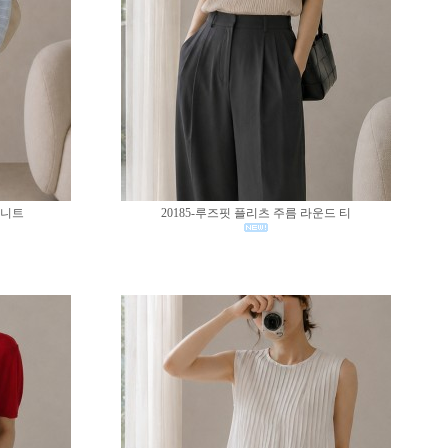
 니트
20185-루즈핏 플리츠 주름 라운드 티