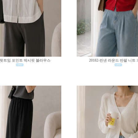
83-뒷트임 포인트 박시핏 블라우스
20182-린넨 라운드 반팔 니트