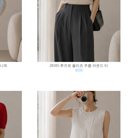
 니트
20185-루즈핏 플리츠 주름 라운드 티