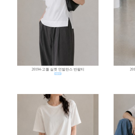
20194-고퀄 실켓 언발란스 반팔티
20