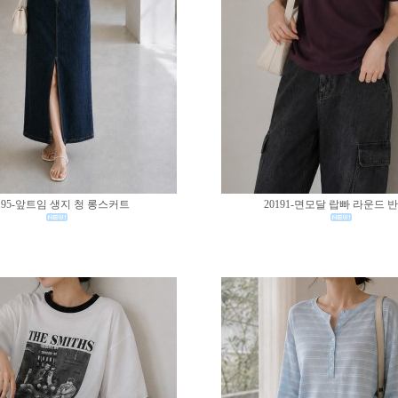
195-앞트임 생지 청 롱스커트
20191-면모달 랍빠 라운드 