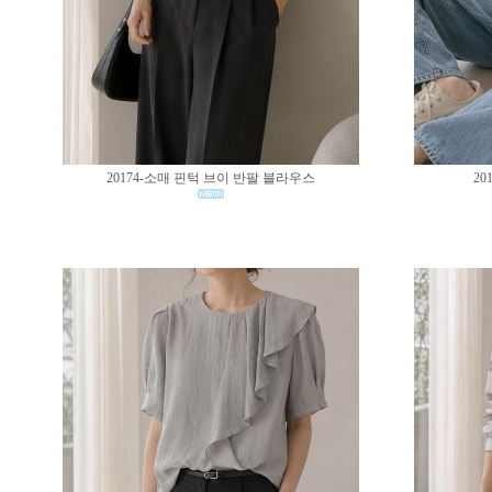
20174-소매 핀턱 브이 반팔 블라우스
20