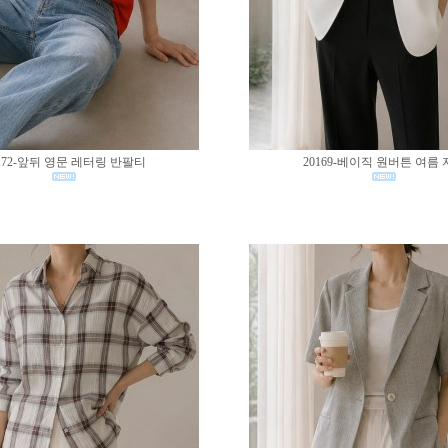
172-앞뒤 영문 레터링 반팔티
20169-베이직 원버튼 여름