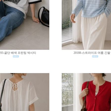
193-끝단 배색 프린팅 박시티
20188-스트라이프 여름 긴팔