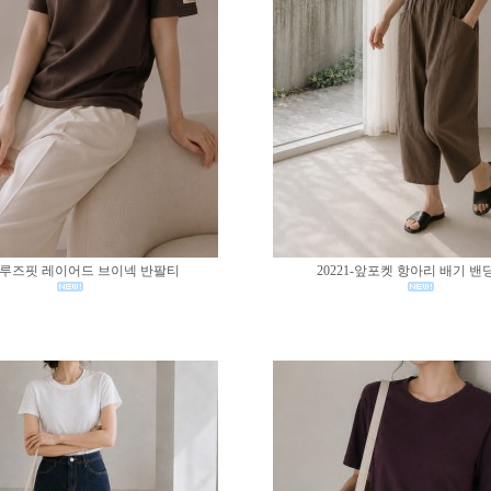
02-루즈핏 레이어드 브이넥 반팔티
20221-앞포켓 항아리 배기 밴