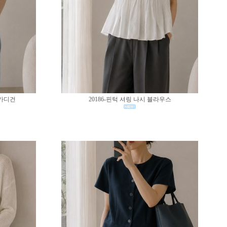
 가디건
20186-핀턱 셔링 나시 블라우스