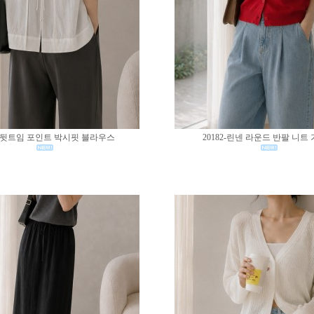
83-뒷트임 포인트 박시핏 블라우스
20182-린넨 라운드 반팔 니트