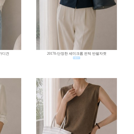
 가디건
20170-단정한 세미크롭 핀턱 반팔자켓