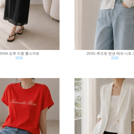
20184-요루 이중 롱스커트
20181-루즈핏 린넨 메쉬 니트