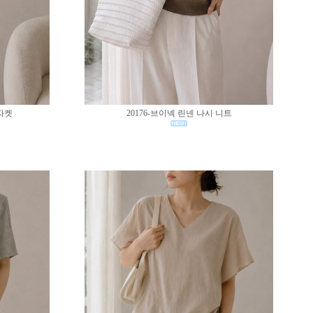
 자켓
20176-브이넥 린넨 나시 니트