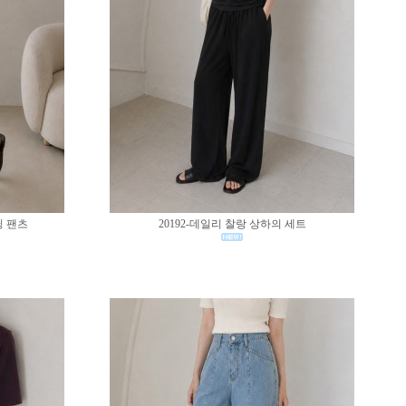
딩 팬츠
20192-데일리 찰랑 상하의 세트