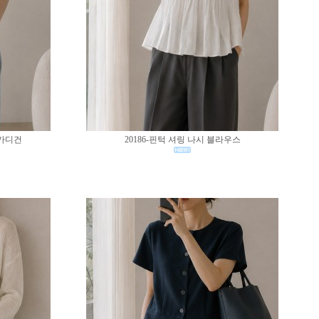
 가디건
20186-핀턱 셔링 나시 블라우스