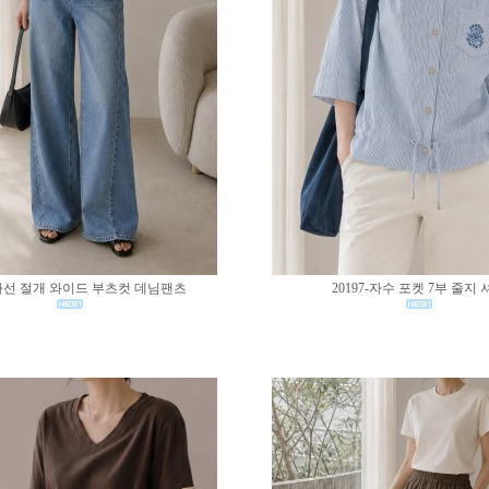
0-사선 절개 와이드 부츠컷 데님팬츠
20197-자수 포켓 7부 줄지 