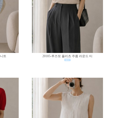
 니트
20185-루즈핏 플리츠 주름 라운드 티