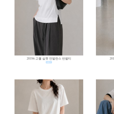
20194-고퀄 실켓 언발란스 반팔티
20