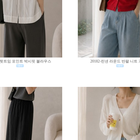
83-뒷트임 포인트 박시핏 블라우스
20182-린넨 라운드 반팔 니트