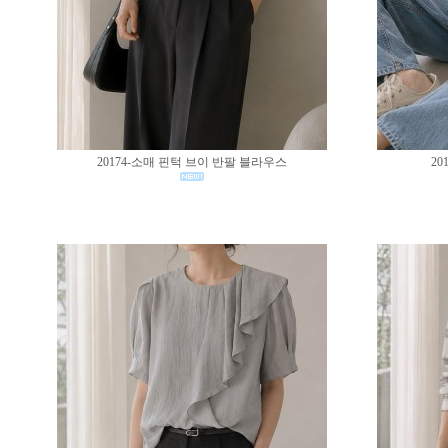
20174-소매 핀턱 브이 반팔 블라우스
20