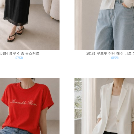
20184-요루 이중 롱스커트
20181-루즈핏 린넨 메쉬 니트