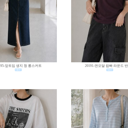
195-앞트임 생지 청 롱스커트
20191-면모달 랍빠 라운드 