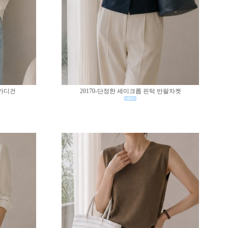
 가디건
20170-단정한 세미크롭 핀턱 반팔자켓