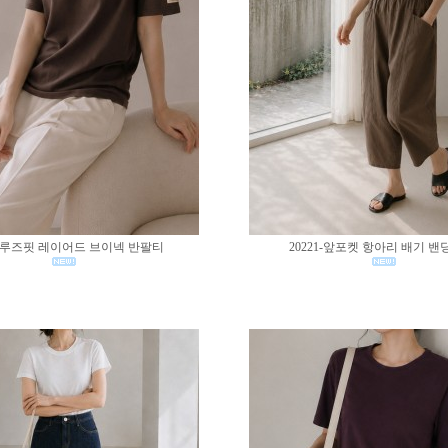
02-루즈핏 레이어드 브이넥 반팔티
20221-앞포켓 항아리 배기 밴