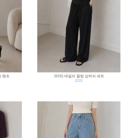
딩 팬츠
20192-데일리 찰랑 상하의 세트