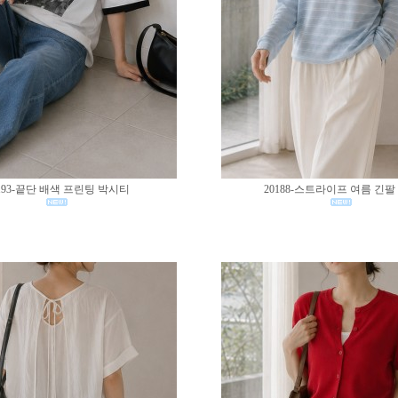
193-끝단 배색 프린팅 박시티
20188-스트라이프 여름 긴팔