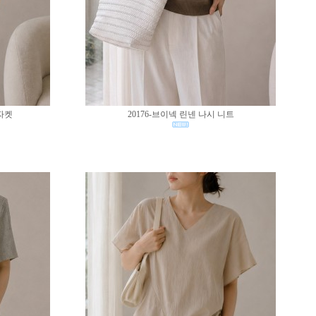
 자켓
20176-브이넥 린넨 나시 니트