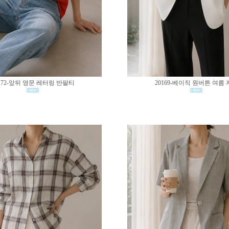
172-앞뒤 영문 레터링 반팔티
20169-베이직 원버튼 여름