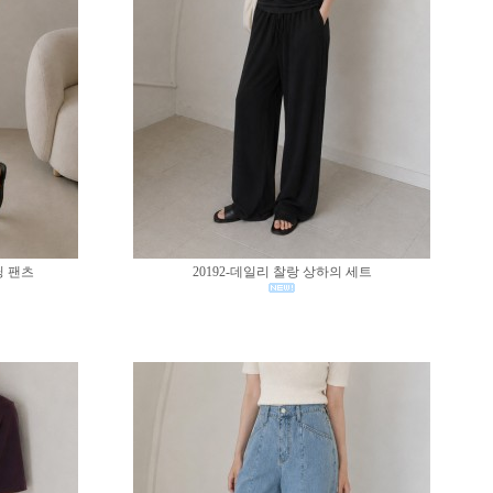
딩 팬츠
20192-데일리 찰랑 상하의 세트