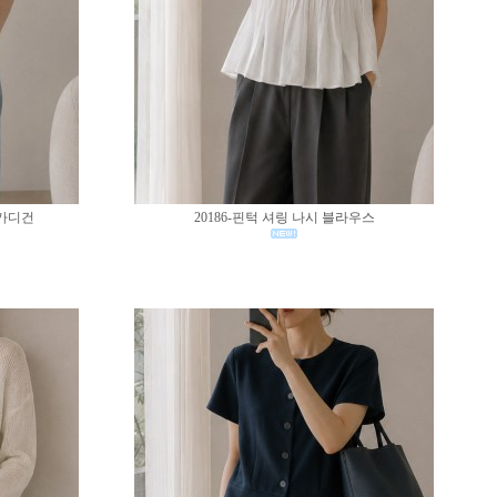
 가디건
20186-핀턱 셔링 나시 블라우스