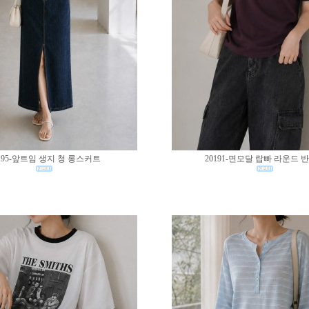
195-앞트임 생지 청 롱스커트
20191-면모달 랍빠 라운드 