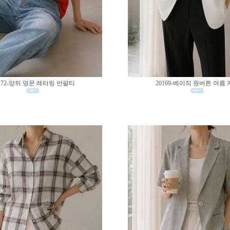
172-앞뒤 영문 레터링 반팔티
20169-베이직 원버튼 여름