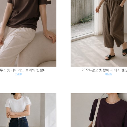
02-루즈핏 레이어드 브이넥 반팔티
20221-앞포켓 항아리 배기 밴