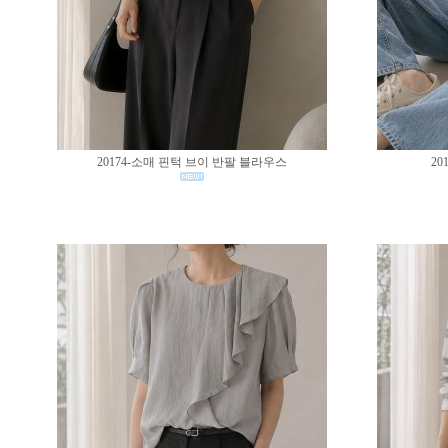
20174-소매 핀턱 브이 반팔 블라우스
20