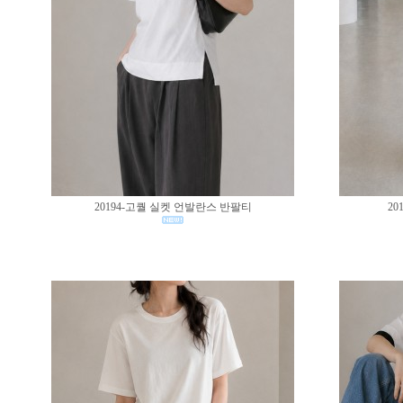
20194-고퀄 실켓 언발란스 반팔티
20