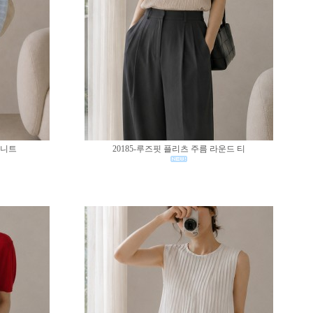
 니트
20185-루즈핏 플리츠 주름 라운드 티