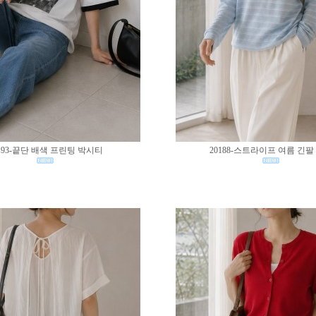
193-끝단 배색 프린팅 박시티
20188-스트라이프 여름 긴팔