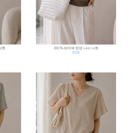
 자켓
20176-브이넥 린넨 나시 니트