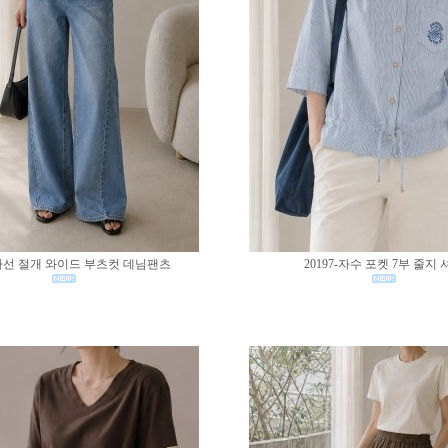
0-사선 절개 와이드 부츠컷 데님팬츠
20197-자수 포켓 7부 줄지 