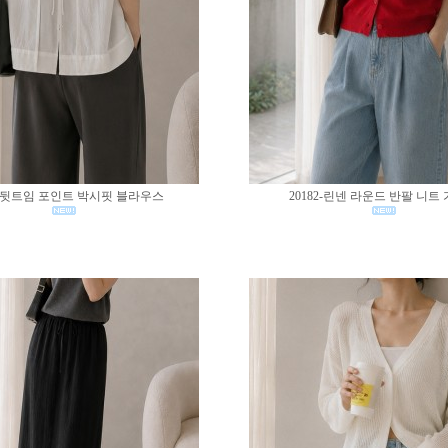
83-뒷트임 포인트 박시핏 블라우스
20182-린넨 라운드 반팔 니트