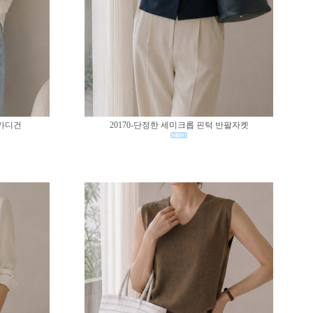
 가디건
20170-단정한 세미크롭 핀턱 반팔자켓