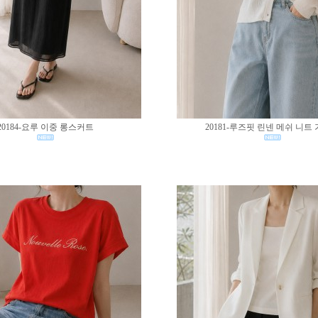
20184-요루 이중 롱스커트
20181-루즈핏 린넨 메쉬 니트