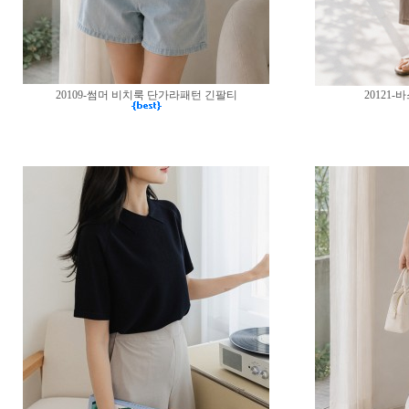
20109-썸머 비치룩 단가라패턴 긴팔티
20121