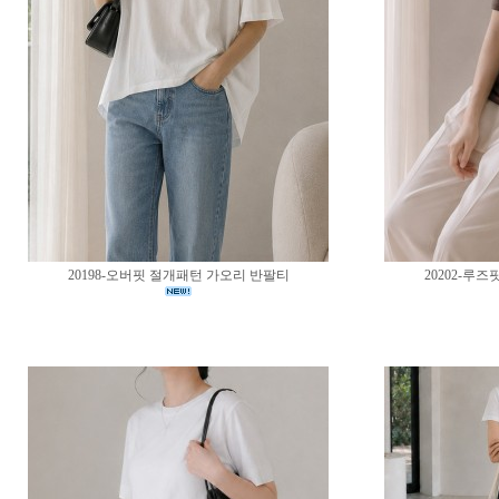
20198-오버핏 절개패턴 가오리 반팔티
20202-루