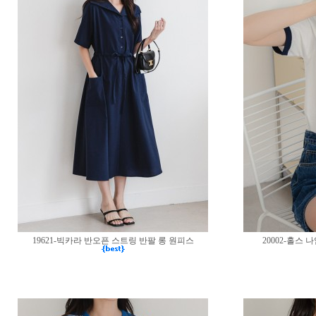
19621-빅카라 반오픈 스트링 반팔 롱 원피스
20002-홀스