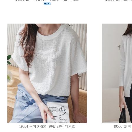
19554-썸머 가오리 반팔 밴딩 티셔츠
19565-쿨