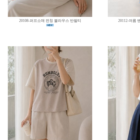
20108-퍼프소매 펀칭 블라우스 반팔티
20112-여름