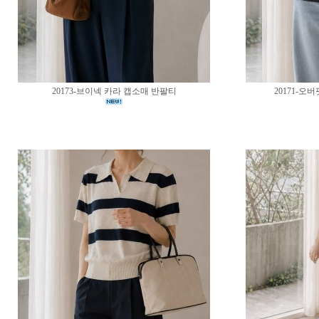
20173-브이넥 카라 캡소매 반팔티
20171-오