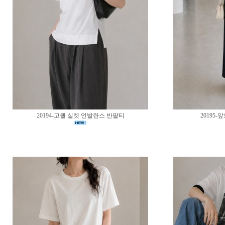
20194-고퀄 실켓 언발란스 반팔티
20195