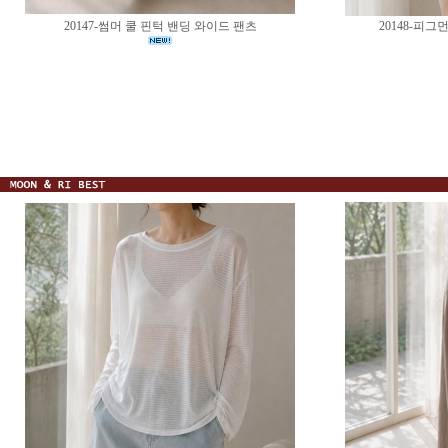
20147-썸머 쿨 핀턱 밴딩 와이드 팬츠
20148-피