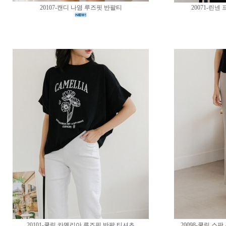
20107-캔디 나염 루즈핏 반팔티
20071-린
20101-쿨링 카멜리아 루즈핏 반팔 티셔츠
20098-쿨링 스