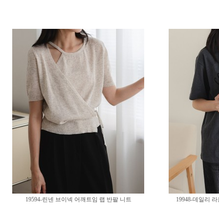
19594-린넨 브이넥 어깨트임 랩 반팔 니트
19948-데일리