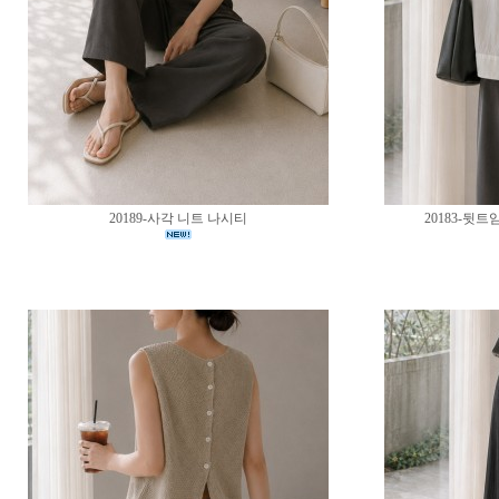
20189-사각 니트 나시티
20183-뒷