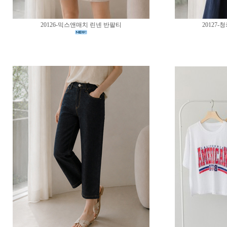
20126-믹스앤매치 린넨 반팔티
20127