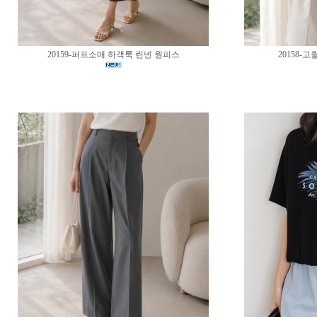
20159-퍼프소매 하객룩 린넨 원피스
20158-