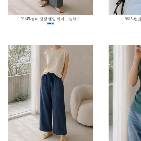
20145-썸머 정장 밴딩 와이드 슬랙스
19615-