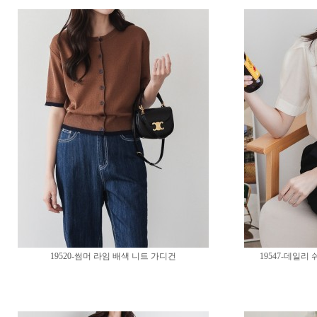
19520-썸머 라임 배색 니트 가디건
19547-데일