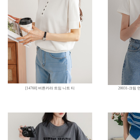
[14760] 버튼카라 트임 니트 티
20031-크림